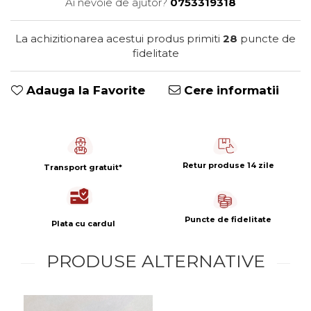
Ai nevoie de ajutor?
0753319318
Capsule de Cafea
Cafea macinata
La achizitionarea acestui produs primiti
28
puncte de
fidelitate
Adauga la Favorite
Cere informatii
Retur produse 14 zile
Transport gratuit*
Puncte de fidelitate
Plata cu cardul
PRODUSE ALTERNATIVE