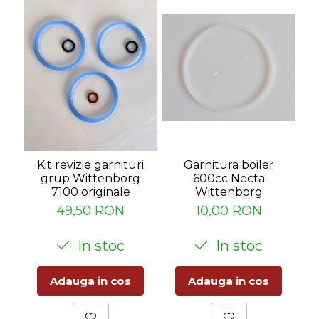
Kit revizie garnituri
Garnitura boiler
e
grup Wittenborg
600cc Necta
7100 originale
Wittenborg
49,50 RON
10,00 RON
In stoc
In stoc
Adauga in cos
Adauga in cos