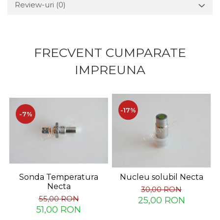
Review-uri
(0)
FRECVENT CUMPARATE
IMPREUNA
-17%
-7%
Sonda Temperatura
Nucleu solubil Necta
Necta
30,00 RON
55,00 RON
25,00 RON
51,00 RON