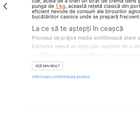
clar, acela de a oferi un strat de cremă dens ș
punga de
1 kg
, această rețetă clasică din por
eficient nevoile de consum ale birourilor aglo
bucătăriilor casnice unde se prepară frecvent 
La ce să te aștepți în ceașcă
Procesul de prăjire medie echilibrează atent s
Extracția relevă un corp plin, susținut de o int
cu 8/10 pe scala producătorului. Notele arom
prim-plan gustul de ciocolată, lipsit de acidi
VEZI MAI MULT
bază corpolentă permite ca textura băuturii s
Informatii conformitate produs
atribut prin care concurează direct cu amest
Julius Meinl
sau
Dallmayr
.
Pentru ce echipamente este potri
Specificațiile tehnice indică rezultate excelent
espressoarelor automate, unde râșnița integr
boabele prăjite mediu. Dacă este ajustată co
comportă bine și pe un espressor manual de ba