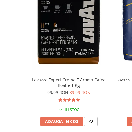
Compoziție și origine
Compoziție
50% Arabica / 5
Blend
50-99% Arabica
Prăjire și profil senzorial
Nivel prăjire
Medie
Intensitate
Mare (8/10)
Corp
Mediu
Lavazza Expert Crema E Aroma Cafea
Lavazza
Boabe 1 Kg
Note cafea
Ciocolată, Nuci
99,99 RON
89,99 RON
Compatibilitate și utilizare
IN STOC
Destinație
Home, Office, H
ADAUGA IN COS
Băuturi recomandate
Caffè Crema, Caf