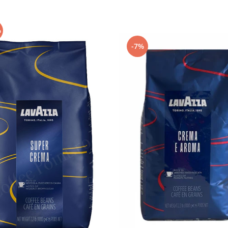
%
-7%