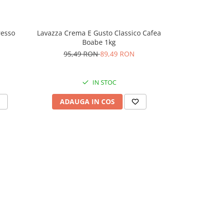
resso
Lavazza Crema E Gusto Classico Cafea
Lavazza Tier
Boabe 1kg
95,49 RON
89,49 RON
124,
IN STOC
ADAUGA IN COS
ADAU