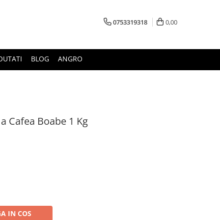
0753319318
0,00
OUTATI
BLOG
ANGRO
a Cafea Boabe 1 Kg
A IN COS