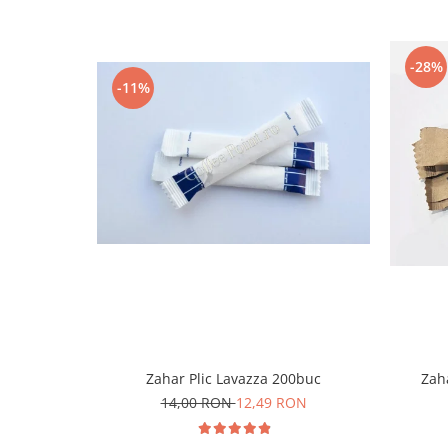
unde se obișnuiește consumul de cafea și în a
pachet de
cafea decofeinizată
va diversifica 
-28%
disponibil. De asemenea, profilul produsului po
-11%
varianta de
cafea măcinată
pentru persoanele
râșniță.
Pentru cine este potrivită
Băutorii care preferă rețete pe bază de lap
latte macchiato sau caffè latte, unde corpul
laptelui.
Consumatorii de espresso care caută un str
consistent și note clare de ciocolată.
Echipele din spațiile de birouri, unde acest 
rapid o multitudine de preferințe.
Zah
Zahar Plic Lavazza 200buc
14,00 RON
12,49 RON
Pe scurt:
Un amestec versatil cu prăjire medi
pentru crema sa bogată și compatibilitatea 