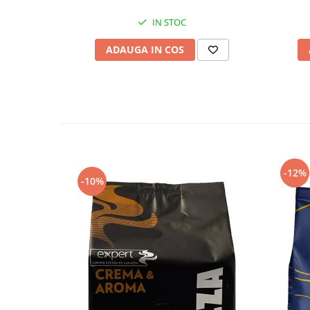
lungi și cremoase.
IN STOC
ADAUGA IN COS
Specificații Lavazza Crema e Ar
Identitate produs
Brand
Lavazza
Linie / Sub-brand
Crema e Aroma
Formă cafea
Cafea boabe
-12%
-10%
Gramaj
1 kg
Decofeinizată
Nu
(pentru variantă
decofeinizată
)
Proaspăt prăjită
Nu
(vezi alternativ