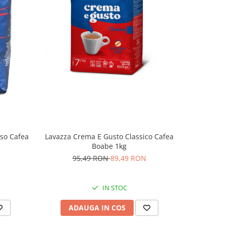
-12%
so Cafea
Lavazza Crema E Gusto Classico Cafea
Lavazza T
Boabe 1kg
N
95,49 RON
89,49 RON
12
IN STOC
ADAUGA IN COS
AD