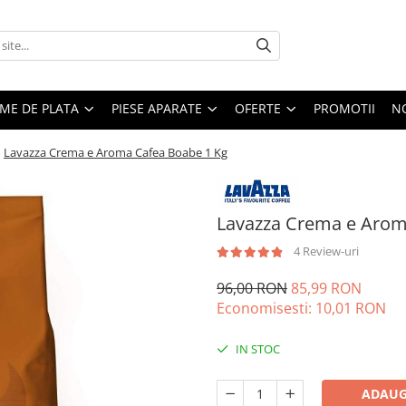
EME DE PLATA
PIESE APARATE
OFERTE
PROMOTII
N
/
Lavazza Crema e Aroma Cafea Boabe 1 Kg
Lavazza Crema e Arom
4 Review-uri
96,00 RON
85,99 RON
Economisesti:
10,01
RON
IN STOC
ADAUG