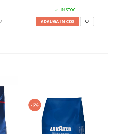
IN STOC
AD
ADAUGA IN COS
-6%