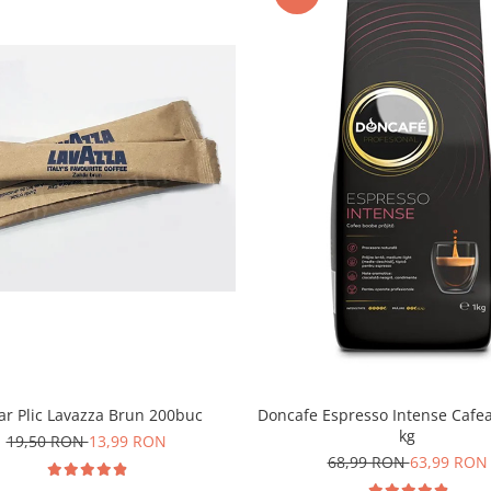
 doua parte a zilei, un
inteligent meniul
ate fi testat și în
 care nu dețin aparate cu
te, precum cappuccino,
 plin străpunge dulceața
at de cremă foarte
blend versatil satisface
ar Plic Lavazza Brun 200buc
Doncafe Espresso Intense Cafe
kg
19,50 RON
13,99 RON
e și corp plin, apreciat
68,99 RON
63,99 RON
perfectă cu băuturile