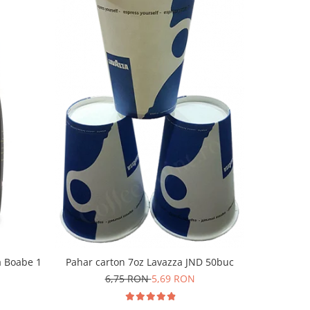
-14%
Covim O
a Boabe 1
Pahar carton 7oz Lavazza JND 50buc
6
6,75 RON
5,69 RON