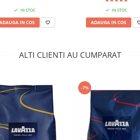
IN STOC
IN STOC
ADAUGA IN COS
ADAUGA IN COS
oma
ALTI CLIENTI AU CUMPARAT
-7%
 fără cofeină vezi
cafea
e
cafea proaspăt prăjită
)