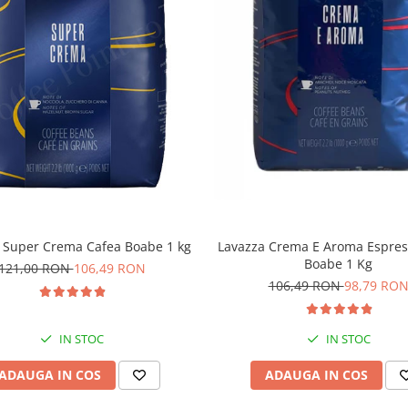
0% Robusta
Lavazza Crema E Aroma Espres
 Super Crema Cafea Boabe 1 kg
Boabe 1 Kg
121,00 RON
106,49 RON
106,49 RON
98,79 RO
IN STOC
IN STOC
oReCa, Vending
ADAUGA IN COS
ADAUGA IN COS
fè Latte, Cappuccino,