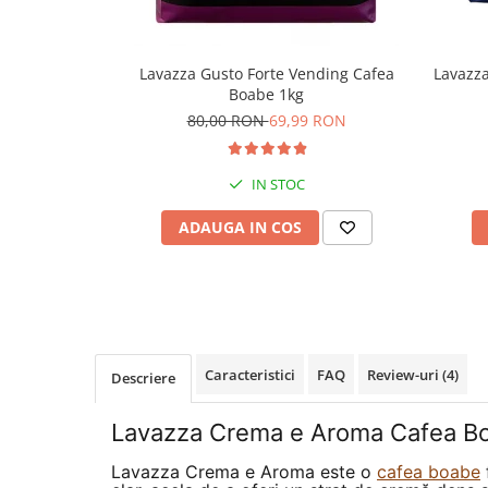
Lavazza Gusto Forte Vending Cafea
Lavazz
Boabe 1kg
80,00 RON
69,99 RON
IN STOC
ADAUGA IN COS
Caracteristici
FAQ
Review-uri
(4)
Descriere
Lavazza Crema e Aroma Cafea Bo
Lavazza Crema e Aroma este o
cafea boabe