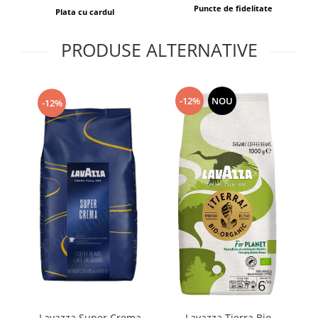
Puncte de fidelitate
Plata cu cardul
PRODUSE ALTERNATIVE
-12%
NOU
-12%
Lavazza Super Crema
L
Lavazza Tierra Bio