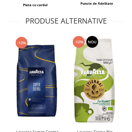
Puncte de fidelitate
Plata cu cardul
PRODUSE ALTERNATIVE
-12%
NOU
-12%
Lavazza Super Crema
L
Lavazza Tierra Bio