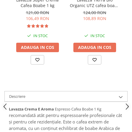
Cafea Boabe 1 kg
Organic UTZ cafea boabe
1kg
121,00 RON
124,00 RON
106,49 RON
108,89 RON
IN STOC
IN STOC
ADAUGA IN COS
ADAUGA IN COS
Descriere
Lavazza Crema E Aroma
Espresso Cafea Boabe 1 Kg
recomandată atât pentru espressoarele profesionale cât
și pentru cele rezidențiale. Este o cafea extrem de
aromata, cu un conținut echilibrat de boabe Arabica de