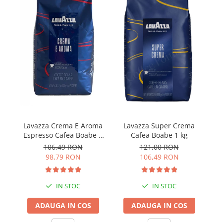
Lavazza Crema E Aroma
Lavazza Super Crema
Espresso Cafea Boabe 1
Cafea Boabe 1 kg
Or
Kg
106,49 RON
121,00 RON
98,79 RON
106,49 RON
IN STOC
IN STOC
ADAUGA IN COS
ADAUGA IN COS