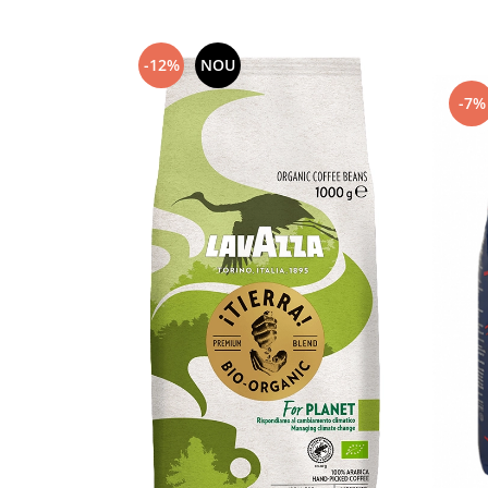
Capsule de Cafea
Cafea macinata
-12%
NOU
-7%