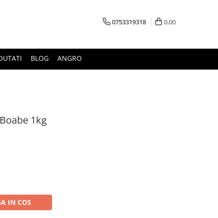
0753319318
0,00
OUTATI
BLOG
ANGRO
 Boabe 1kg
A IN COS