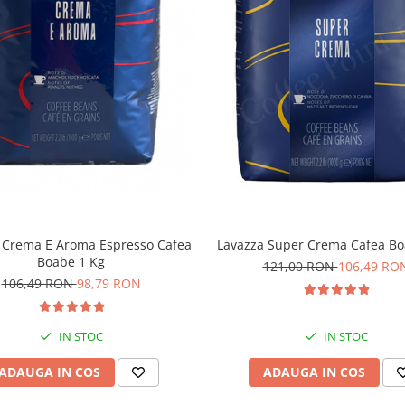
Lavazza Super Crema Cafea Bo
 Crema E Aroma Espresso Cafea
Boabe 1 Kg
121,00 RON
106,49 RO
106,49 RON
98,79 RON
IN STOC
IN STOC
ADAUGA IN COS
ADAUGA IN COS