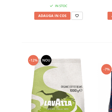
IN STOC
ADAUGA IN COS
-12%
NOU
-7%