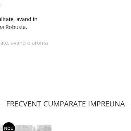
.
litate, avand in
ea Robusta.
iate, avand o aroma
e ambalata in pungi de
FRECVENT CUMPARATE IMPREUNA
NOU