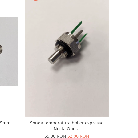
-14%
Ciocolata
x25mm
Sonda temperatura boiler espresso
Necta Opera
4
55,00 RON
52,00 RON