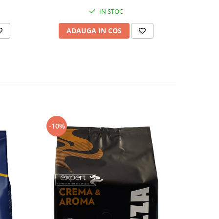
IN STOC
AD
ADAUGA IN COS
-10%