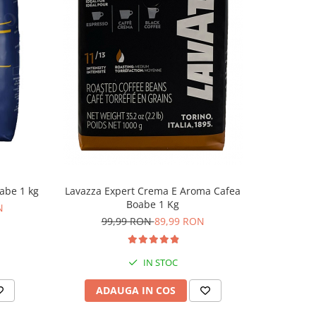
-6%
abe 1 kg
Lavazza Expert Crema E Aroma Cafea
Lavazza C
Boabe 1 Kg
N
99,99 RON
89,99 RON
9
IN STOC
ADAUGA IN COS
AD