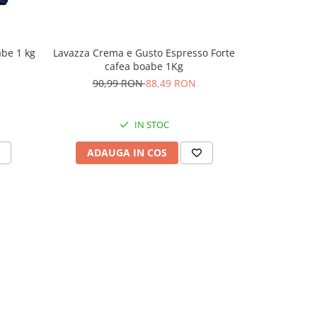
be 1 kg
Lavazza Crema e Gusto Espresso Forte
Lavazza Dek 
cafea boabe 1Kg
90,99 RON
88,49 RON
68,
IN STOC
ADAUGA IN COS
ADAU