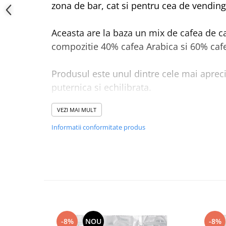
zona de bar, cat si pentru cea de vending
Aceasta are la baza un mix de cafea de ca
compozitie 40% cafea Arabica si 60% caf
Produsul este unul dintre cele mai aprec
puternica si echilibrata.
VEZI MAI MULT
Cafeaua boabe Lavazza Qualita Rossa est
1 kg. Un bax contine 6 pungi.
Informatii conformitate produs
-8%
NOU
-8%