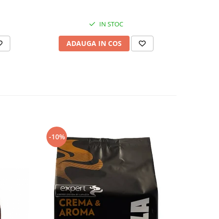
IN STOC
ADAUGA IN COS
AD
-10%