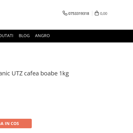
0753319318
0,00
OUTATI
BLOG
ANGRO
ganic UTZ cafea boabe 1kg
A IN COS