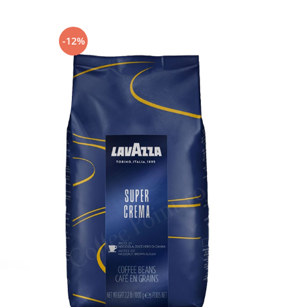
-12%
-7%