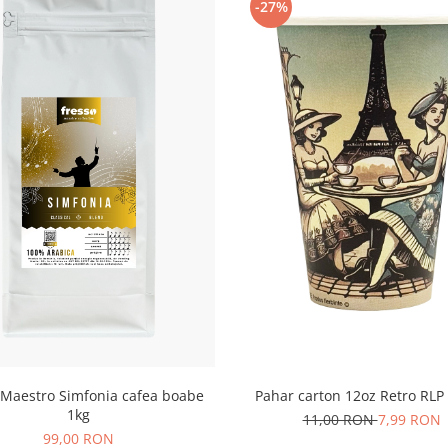
ași echipament.
-27%
 Arabica, evitând complet
abilitate și certificare bio.
are doresc să ofere angajaților
) care cumpără în format de
ntru a evidenția note fructate delicate,
et
 Maestro Simfonia cafea boabe
Pahar carton 12oz Retro RLP
1kg
11,00 RON
7,99 RON
99,00 RON
et