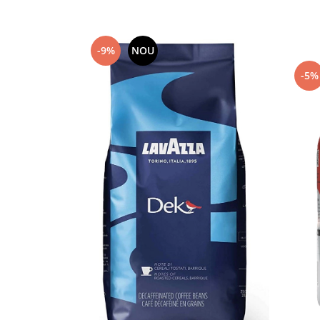
Capsule de Cafea
Cafea macinata
-9%
NOU
-5%