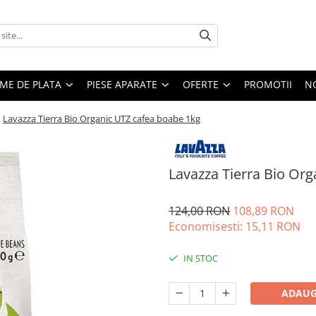
EME DE PLATA
PIESE APARATE
OFERTE
PROMOTII
N
/
Lavazza Tierra Bio Organic UTZ cafea boabe 1kg
Lavazza Tierra Bio Or
124,00 RON
108,89 RON
Economisesti:
15,11
RON
IN STOC
ADAUG