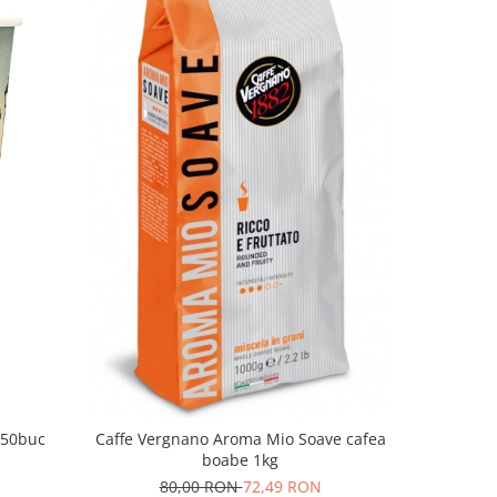
-12%
 50buc
Caffe Vergnano Aroma Mio Soave cafea
Illy Cl
boabe 1kg
80,00 RON
72,49 RON
52