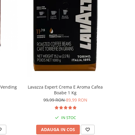
-3%
 Vending
Lavazza Expert Crema E Aroma Cafea
Lavazza
Boabe 1 Kg
99,99 RON
89,99 RON
8
IN STOC
ADAUGA IN COS
AD