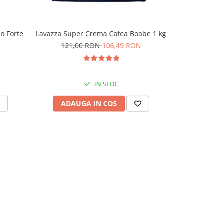
o Forte
Lavazza Super Crema Cafea Boabe 1 kg
Lavazza C
Ca
121,00 RON
106,49 RON
106,
IN STOC
ADAUGA IN COS
ADAU