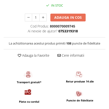
Capsule de Cafea
IN STOC
Cafea macinata
ADAUGA IN COS
Cod Produs:
8000070009745
Ai nevoie de ajutor?
0753319318
La achizitionarea acestui produs primiti
108
puncte de fidelitate
Adauga la Favorite
Cere informatii
Retur produse 14 zile
Transport gratuit*
Puncte de fidelitate
Plata cu cardul