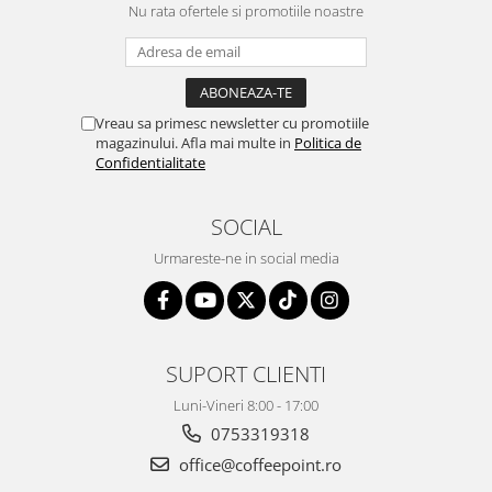
Nu rata ofertele si promotiile noastre
Lavazza Tierra! Bio-Organic vine ambalată
în pungi de
1kg
iar un bax conține
4 pungi
.
Vreau sa primesc newsletter cu promotiile
magazinului. Afla mai multe in
Politica de
Confidentialitate
SOCIAL
Urmareste-ne in social media
SUPORT CLIENTI
Luni-Vineri 8:00 - 17:00
0753319318
office@coffeepoint.ro