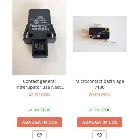
Contact general
Microcontact bazin apa
intrerupator usa Necta
7100
Wittenborg
42,00 RON
20,00 RON
IN STOC
IN STOC
ADAUGA IN COS
ADAUGA IN COS