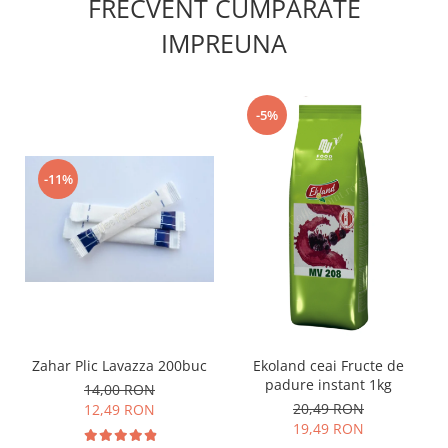
FRECVENT CUMPARATE
IMPREUNA
-5%
-11%
Zahar Plic Lavazza 200buc
Ekoland ceai Fructe de
padure instant 1kg
14,00 RON
20,49 RON
12,49 RON
19,49 RON