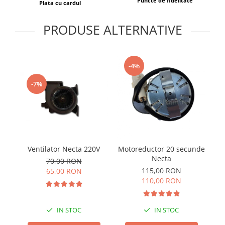
Puncte de fidelitate
Plata cu cardul
PRODUSE ALTERNATIVE
-4%
-7%
Ventilator Necta 220V
Motoreductor 20 secunde
Necta
70,00 RON
115,00 RON
65,00 RON
110,00 RON
IN STOC
IN STOC