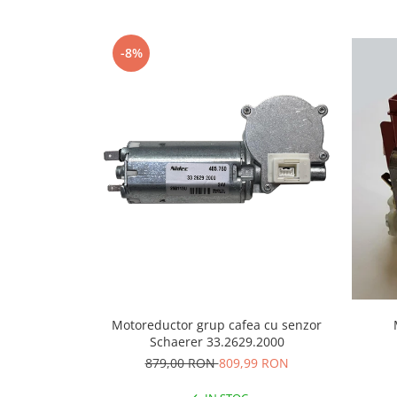
Capsule de Cafea
Cafea macinata
-8%
Motoreductor grup cafea cu senzor
Schaerer 33.2629.2000
879,00 RON
809,99 RON