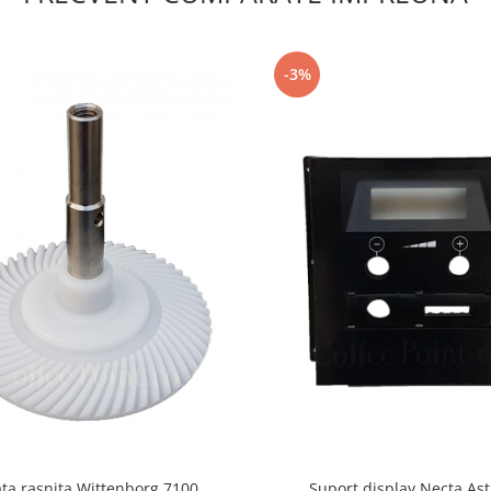
-3%
ta rasnita Wittenborg 7100
Suport display Necta Ast