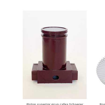
Roa
Piston superior grup cafea Schaerer