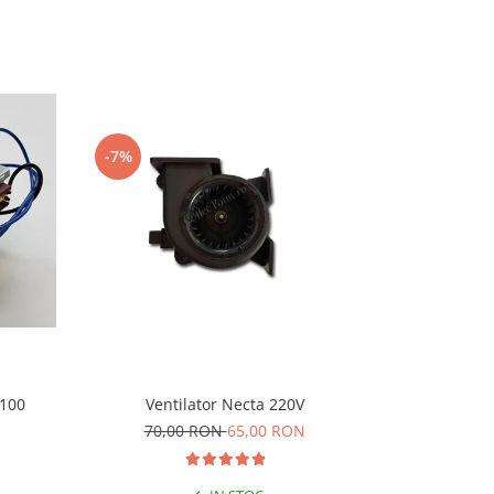
-7%
-4%
Ventilator Necta 220V
7100
Motoreduc
70,00 RON
65,00 RON
115,