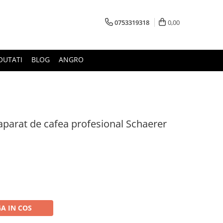
0753319318
0,00
OUTATI
BLOG
ANGRO
aparat de cafea profesional Schaerer
A IN COS