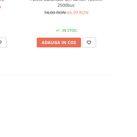
2500buc
N
74,00 RON
66,99 RON
IN STOC
ADAUGA IN COS
AD