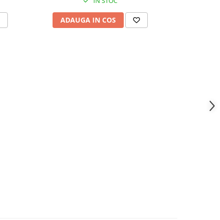
IN STOC
ADAUGA IN COS
ADAU