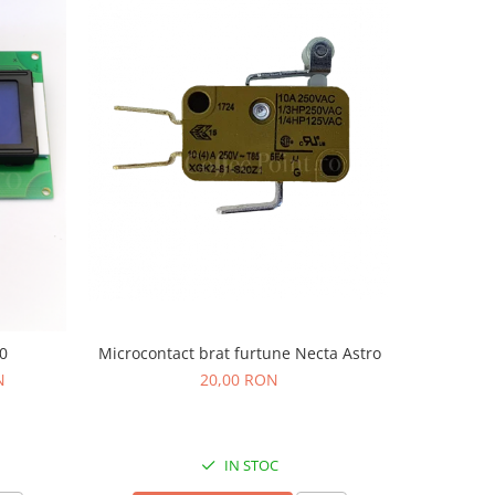
-8%
0
Microcontact brat furtune Necta Astro
Pahar c
N
20,00 RON
31
IN STOC