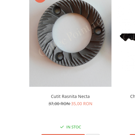
Cutit Rasnita Necta
Ch
37,00 RON
35,00 RON
IN STOC