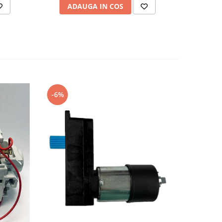
ADAUGA IN COS
AD
-6%
-14%