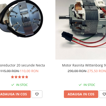
Motor Rasnita Wittenborg 
oreductor 20 secunde Necta
290,00 RON
275,50 RON
115,00 RON
110,00 RON
IN STOC
IN STOC
ADAUGA IN COS
ADAUGA IN COS