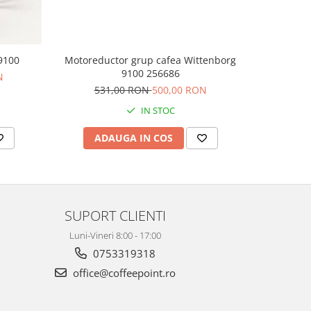
9100
Motoreductor grup cafea Wittenborg
Panou mo
9100 256686
N
531,00 RON
500,00 RON
37
IN STOC
ADAUGA IN COS
AD
SUPORT CLIENTI
Luni-Vineri 8:00 - 17:00
0753319318
office@coffeepoint.ro