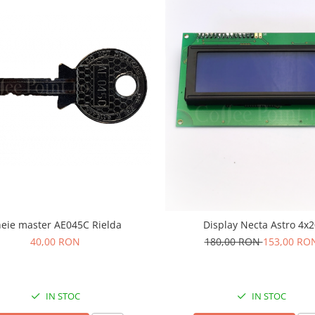
eie master AE045C Rielda
Display Necta Astro 4x2
40,00 RON
180,00 RON
153,00 RO
IN STOC
IN STOC