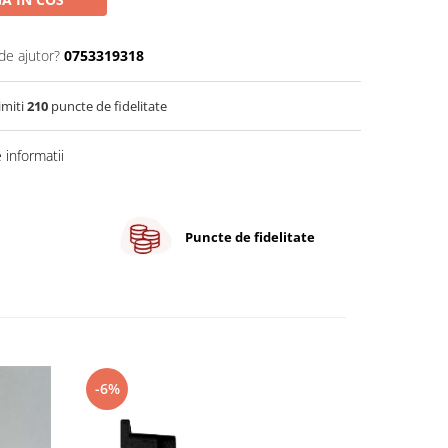
de ajutor?
0753319318
imiti
210
puncte de fidelitate
informatii
Puncte de fidelitate
-6%