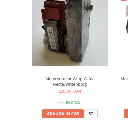
Capsule de Cafea
Cafea macinata
Motoreductor Grup Cafea
Mot
Necta/Wittenborg
220,00 RON
IN STOC
ADAUGA IN COS