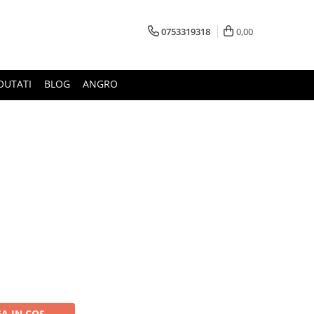
0753319318
0,00
OUTATI
BLOG
ANGRO
A IN COS