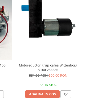
-14%
9100
Motoreductor grup cafea Wittenborg
Panou motor
9100 256686
WM
531,00 RON
500,00 RON
379,
IN STOC
ADAUGA IN COS
ADAU