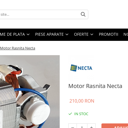
EME DE PLATA
PIESE APARATE
OFERTE
PROMOTII
N
Motor Rasnita Necta
Motor Rasnita Necta
210,00 RON
IN STOC
ADAUG