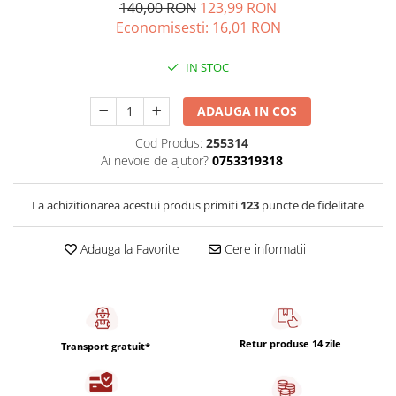
Capsule de Cafea
140,00 RON
123,99 RON
Economisesti:
16,01
RON
Cafea macinata
IN STOC
ADAUGA IN COS
Cod Produs:
255314
Ai nevoie de ajutor?
0753319318
La achizitionarea acestui produs primiti
123
puncte de fidelitate
Adauga la Favorite
Cere informatii
Retur produse 14 zile
Transport gratuit*