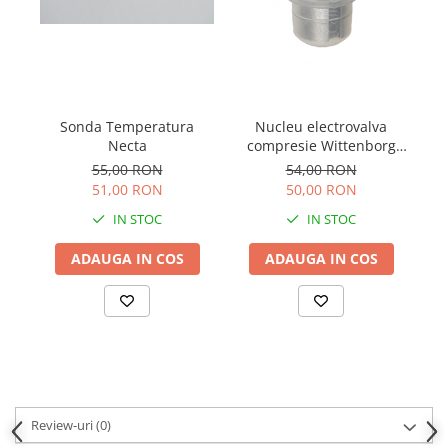
Sonda Temperatura
Nucleu electrovalva
Necta
compresie Wittenborg
7100
55,00 RON
54,00 RON
51,00 RON
50,00 RON
IN STOC
IN STOC
ADAUGA IN COS
ADAUGA IN COS
Review-uri
(0)