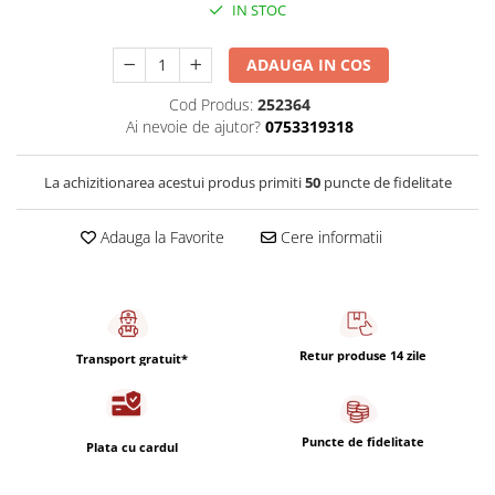
Capsule de Cafea
IN STOC
Cafea macinata
ADAUGA IN COS
Cod Produs:
252364
Ai nevoie de ajutor?
0753319318
La achizitionarea acestui produs primiti
50
puncte de fidelitate
Adauga la Favorite
Cere informatii
Retur produse 14 zile
Transport gratuit*
Puncte de fidelitate
Plata cu cardul