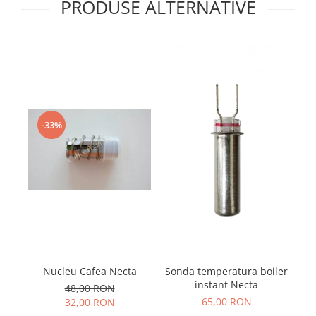
PRODUSE ALTERNATIVE
-33%
So
Nucleu Cafea Necta
Sonda temperatura boiler
e
instant Necta
48,00 RON
65,00 RON
32,00 RON