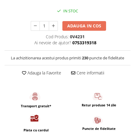
Capsule de Cafea
IN STOC
Cafea macinata
ADAUGA IN COS
Cod Produs:
0V4231
Ai nevoie de ajutor?
0753319318
La achizitionarea acestui produs primiti
230
puncte de fidelitate
Adauga la Favorite
Cere informatii
Retur produse 14 zile
Transport gratuit*
Puncte de fidelitate
Plata cu cardul