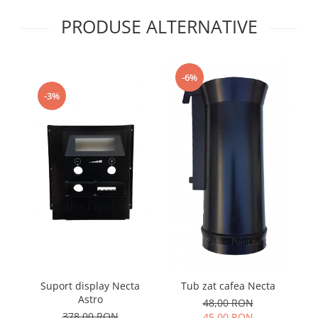
PRODUSE ALTERNATIVE
-6%
-3%
Suport display Necta
Pa
Tub zat cafea Necta
Astro
48,00 RON
378,00 RON
45,00 RON