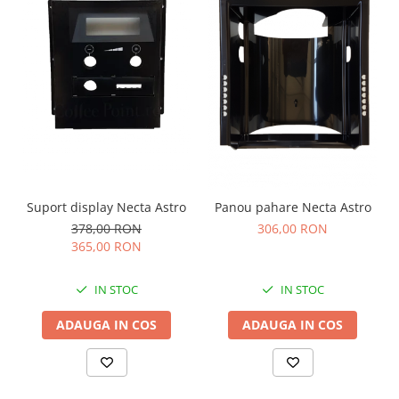
Suport display Necta Astro
Panou pahare Necta Astro
378,00 RON
306,00 RON
365,00 RON
IN STOC
IN STOC
ADAUGA IN COS
ADAUGA IN COS