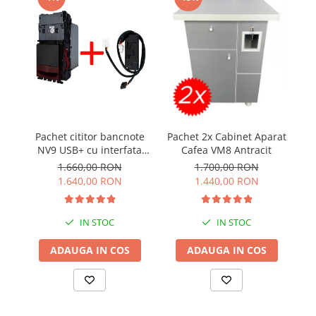
Pachet cititor bancnote
Pachet 2x Cabinet Aparat
a
NV9 USB+ cu interfata
Cafea VM8 Antracit
+
MDB IF5
1.660,00 RON
1.700,00 RON
US
1.640,00 RON
1.440,00 RON
IN STOC
IN STOC
ADAUGA IN COS
ADAUGA IN COS