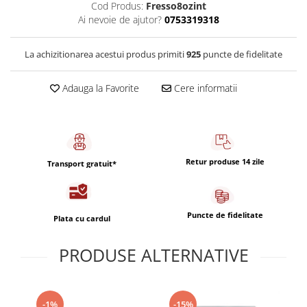
Capsule de Cafea
Cod Produs:
Fresso8ozint
Ai nevoie de ajutor?
0753319318
Cafea macinata
La achizitionarea acestui produs primiti
925
puncte de fidelitate
Adauga la Favorite
Cere informatii
Retur produse 14 zile
Transport gratuit*
Puncte de fidelitate
Plata cu cardul
PRODUSE ALTERNATIVE
-15%
-1%