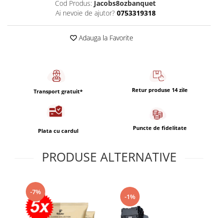
Capsule de Cafea
Cod Produs:
Jacobs8ozbanquet
Ai nevoie de ajutor?
0753319318
Cafea macinata
Adauga la Favorite
Retur produse 14 zile
Transport gratuit*
Puncte de fidelitate
Plata cu cardul
PRODUSE ALTERNATIVE
-7%
-1%