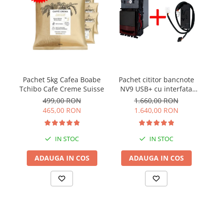
Pa
Pachet 5kg Cafea Boabe
Pachet cititor bancnote
Tchibo Cafe Creme Suisse
NV9 USB+ cu interfata
MDB IF5
499,00 RON
1.660,00 RON
465,00 RON
1.640,00 RON
IN STOC
IN STOC
ADAUGA IN COS
ADAUGA IN COS