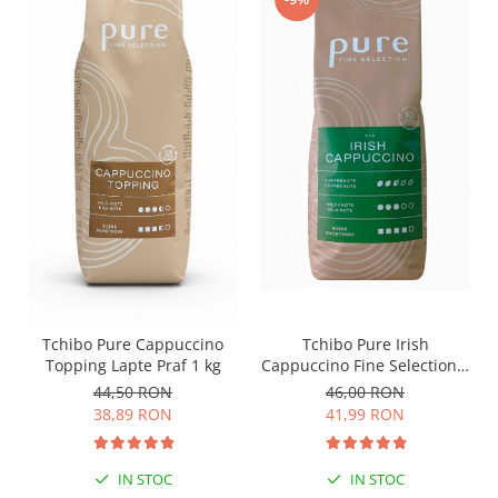
Tchibo Pure Irish
Tchibo Pure Cappuccino
Cappuccino Fine Selection 1
Topping Lapte Praf 1 kg
Kg
46,00 RON
44,50 RON
41,99 RON
38,89 RON
IN STOC
IN STOC