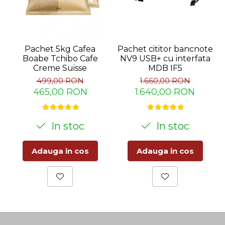
Pachet 5kg Cafea
Pachet cititor bancnote
Boabe Tchibo Cafe
NV9 USB+ cu interfata
Creme Suisse
MDB IF5
499,00 RON
1.660,00 RON
465,00 RON
1.640,00 RON
In stoc
In stoc
Adauga in cos
Adauga in cos