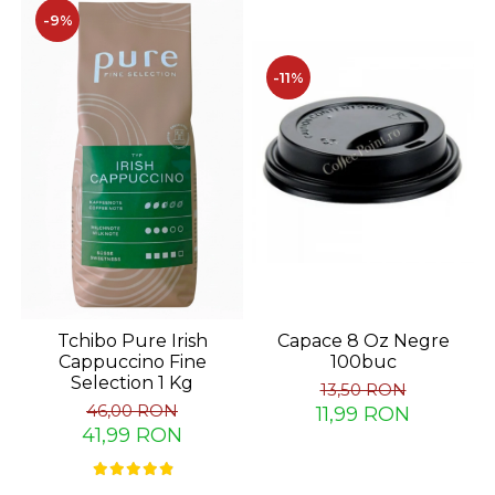
-9%
-11%
Tchibo Pure Irish
Capace 8 Oz Negre
Cappuccino Fine
100buc
Selection 1 Kg
13,50 RON
46,00 RON
11,99 RON
41,99 RON