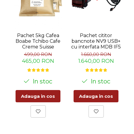
-
Pachet cititor
Pachet 5kg Cafea
bancnote NV9 USB+
Boabe Tchibo Cafe
cu interfata MDB IF5
Creme Suisse
1.660,00 RON
499,00 RON
1.640,00 RON
465,00 RON
In stoc
In stoc
Adauga in cos
Adauga in cos