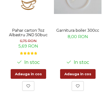
Pahar carton 7oz
Garnitura boiler 300cc
Albastru JND 50buc
8,00 RON
6,75 RON
5,69 RON
In stoc
In stoc
Adauga in cos
Adauga in cos