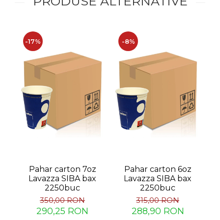
PRODUSE ALTERNATIVE
-17%
-8%
-
Pahar carton 7oz
Pahar carton 6oz
Lavazza SIBA bax
Lavazza SIBA bax
C
2250buc
2250buc
350,00 RON
315,00 RON
290,25 RON
288,90 RON