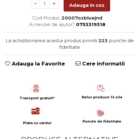
Capsule de Cafea
Adauga in cos
Cafea macinata
Cod Produs:
20007ozbluejnd
Ai nevoie de ajutor?
0753319318
La achizitionarea acestui produs primiti
223
puncte de
fidelitate
Adauga la Favorite
Cere informatii
Retur produse 14 zile
Transport gratuit*
Puncte de fidelitate
Plata cu cardul