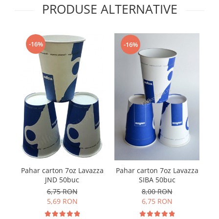
PRODUSE ALTERNATIVE
-16%
-16%
Pahar carton 7oz Lavazza
Pa
Pahar carton 7oz Lavazza
SIBA 50buc
JND 50buc
8,00 RON
6,75 RON
6,75 RON
5,69 RON