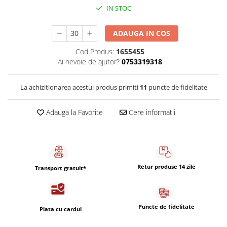
Capsule de Cafea
IN STOC
Cafea macinata
ADAUGA IN COS
Cod Produs:
1655455
Ai nevoie de ajutor?
0753319318
La achizitionarea acestui produs primiti
11
puncte de fidelitate
Adauga la Favorite
Cere informatii
Retur produse 14 zile
Transport gratuit*
Puncte de fidelitate
Plata cu cardul