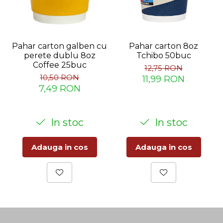
Pahar carton galben cu
Pahar carton 8oz
perete dublu 8oz
Tchibo 50buc
Coffee 25buc
12,75 RON
10,50 RON
11,99 RON
7,49 RON
In stoc
In stoc
Adauga in cos
Adauga in cos