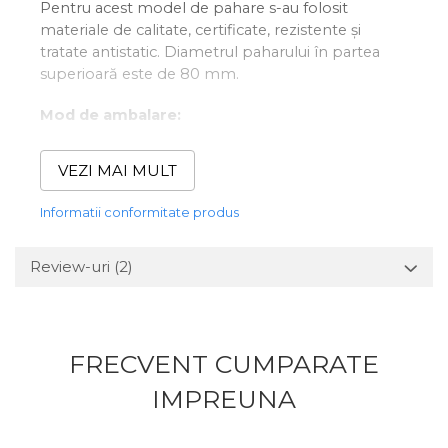
Pentru acest model de pahare s-au folosit
materiale de calitate, certificate, rezistente și
tratate antistatic.
Diametrul paharului în partea
superioară este de 80 mm.
Mod de ambalare:
Paharele sunt ambalate la seturi de 50 de bucăți
VEZI MAI MULT
iar o cutie conține 20 de seturi (1000 de pahare).
Prețul afișat este pentru un set de 50 de pahare.
Informatii conformitate produs
Ce capace se potrivesc?
Review-uri
(2)
Pentru această dimensiune a paharelor sunt
potrivite capacele de 80 mm diametru – pe site le
găsiți capace 8 oz și puteți alege din mai multe
culori:
FRECVENT CUMPARATE
Alb
IMPREUNA
Auriu
Negru
Transparente