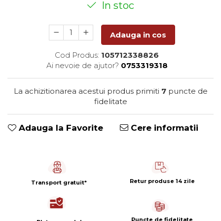
Capsule de Cafea
In stoc
Cafea macinata
Adauga in cos
Cod Produs:
105712338826
Ai nevoie de ajutor?
0753319318
La achizitionarea acestui produs primiti
7
puncte de
fidelitate
Adauga la Favorite
Cere informatii
Retur produse 14 zile
Transport gratuit*
Puncte de fidelitate