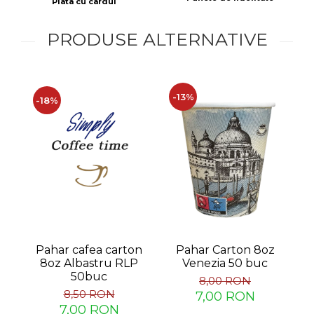
Plata cu cardul
PRODUSE ALTERNATIVE
-13%
-18%
-
Pahar cafea carton
Pahar Carton 8oz
8oz Albastru RLP
Venezia 50 buc
50buc
8,00 RON
8,50 RON
7,00 RON
7,00 RON