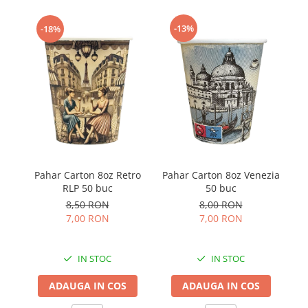
-13%
-18%
Pa
Pahar Carton 8oz Retro
Pahar Carton 8oz Venezia
RLP 50 buc
50 buc
8,50 RON
8,00 RON
7,00 RON
7,00 RON
IN STOC
IN STOC
ADAUGA IN COS
ADAUGA IN COS