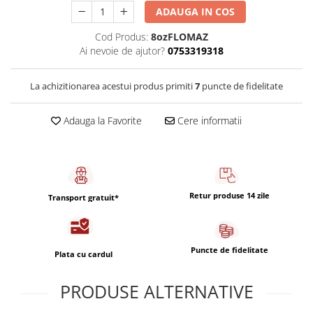
Capsule de Cafea
ADAUGA IN COS
Cafea macinata
Cod Produs:
8ozFLOMAZ
Ai nevoie de ajutor?
0753319318
La achizitionarea acestui produs primiti
7
puncte de fidelitate
Adauga la Favorite
Cere informatii
Retur produse 14 zile
Transport gratuit*
Puncte de fidelitate
Plata cu cardul
PRODUSE ALTERNATIVE