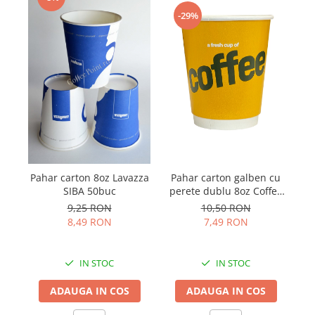
-29%
Pahar carton 8oz Lavazza
Pahar carton galben cu
Pa
SIBA 50buc
perete dublu 8oz Coffee
25buc
9,25 RON
10,50 RON
8,49 RON
7,49 RON
IN STOC
IN STOC
ADAUGA IN COS
ADAUGA IN COS