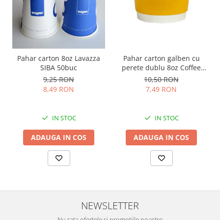
Pahar carton galben cu
Pahar carton 8oz Lavazza
perete dublu 8oz Coffee
SIBA 50buc
25buc
10,50 RON
9,25 RON
7,49 RON
8,49 RON
IN STOC
IN STOC
ADAUGA IN COS
ADAUGA IN COS
NEWSLETTER
Nu rata ofertele si promotiile noastre