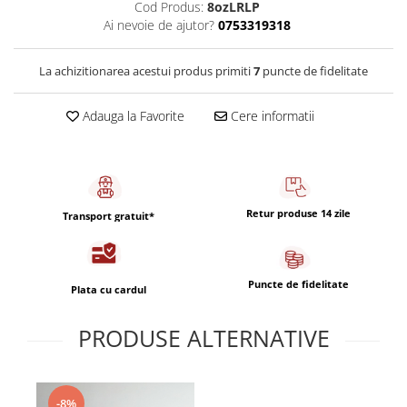
Capsule de Cafea
Cod Produs:
8ozLRLP
Ai nevoie de ajutor?
0753319318
Cafea macinata
La achizitionarea acestui produs primiti
7
puncte de fidelitate
Adauga la Favorite
Cere informatii
Retur produse 14 zile
Transport gratuit*
Puncte de fidelitate
Plata cu cardul
PRODUSE ALTERNATIVE
-8%