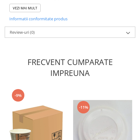
un bax conține 20 de seturi.
VEZI MAI MULT
Doar capacele de 8oz sau 80mm in
Informatii conformitate produs
diametru se potrivesc.
Review-uri
(0)
FRECVENT CUMPARATE
IMPREUNA
-9%
-11%