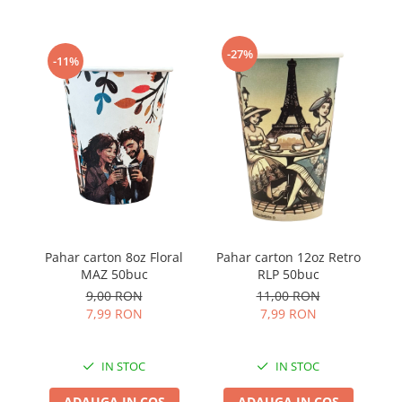
-27%
-11%
Pa
Pahar carton 8oz Floral
Pahar carton 12oz Retro
MAZ 50buc
RLP 50buc
9,00 RON
11,00 RON
7,99 RON
7,99 RON
IN STOC
IN STOC
ADAUGA IN COS
ADAUGA IN COS