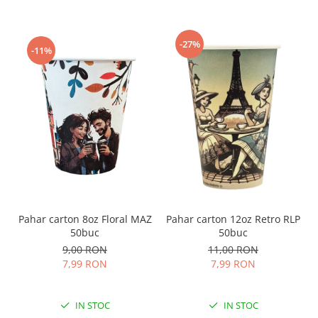
-27%
-11%
Pahar carton 8oz Floral MAZ
Pahar carton 12oz Retro RLP
50buc
50buc
9,00 RON
11,00 RON
7,99 RON
7,99 RON
IN STOC
IN STOC