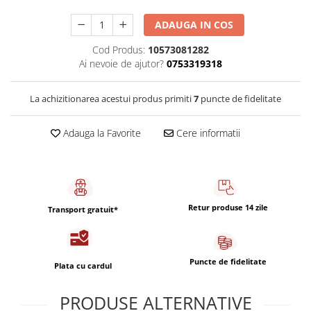
Capsule de Cafea
ADAUGA IN COS
Cafea macinata
Cod Produs:
10573081282
Ai nevoie de ajutor?
0753319318
La achizitionarea acestui produs primiti
7
puncte de fidelitate
Adauga la Favorite
Cere informatii
Retur produse 14 zile
Transport gratuit*
Puncte de fidelitate
Plata cu cardul
PRODUSE ALTERNATIVE