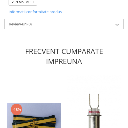
VEZI MAI MULT
Informatii conformitate produs
A se utiliza doar la aparatele cu produse
Jacobs.
Review-uri
(0)
Pahare carton 237 ml / 8oz
Mod de ambalare: 50/set
FRECVENT CUMPARATE
Pretul afisat este pentru 50buc.
IMPREUNA
-18%