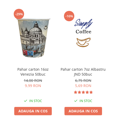
-29%
-16%
Pahar carton 7oz Albastru
P
Pahar carton 16oz
JND 50buc
Venezia 50buc
6,75 RON
14,00 RON
5,69 RON
9,99 RON
IN STOC
IN STOC
ADAUGA IN COS
ADAUGA IN COS