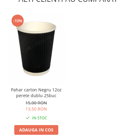
-10%
Pahar carton Negru 12oz
perete dublu 25buc
15,00 RON
13,50 RON
IN STOC
ADAUGA IN COS