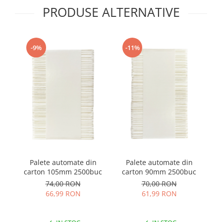
PRODUSE ALTERNATIVE
-9%
-11%
Pa
Palete automate din
Palete automate din
carton 105mm 2500buc
carton 90mm 2500buc
74,00 RON
70,00 RON
66,99 RON
61,99 RON