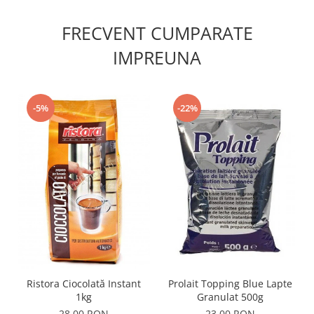
FRECVENT CUMPARATE
IMPREUNA
-5%
-22%
Ristora Ciocolată Instant
Prolait Topping Blue Lapte
1kg
Granulat 500g
28,00 RON
23,00 RON