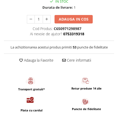
IN STOC
Capsule de Cafea
Durata de livrare:
1
Cafea macinata
ADAUGA IN COS
Cod Produs:
C650971298987
Ai nevoie de ajutor?
0753319318
La achizitionarea acestui produs primiti
53
puncte de fidelitate
Adauga la Favorite
Cere informatii
Retur produse 14 zile
Transport gratuit*
Puncte de fidelitate
Plata cu cardul