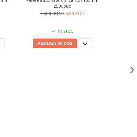
Palete au
90mm
Palete automate din carton 105mm
2500buc
70,
74,00 RON
66,99 RON
IN STOC
ADAU
ADAUGA IN COS