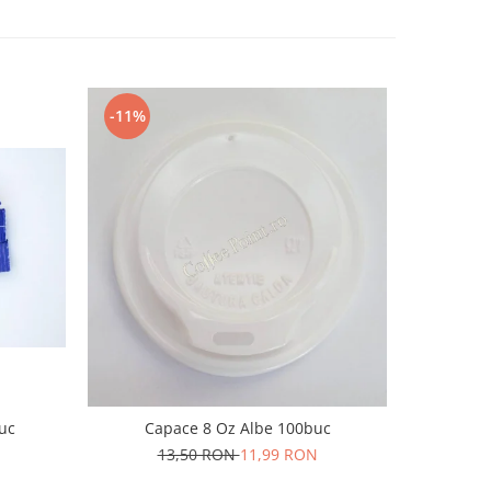
-11%
-13%
Pahar
uc
Capace 8 Oz Albe 100buc
13,50 RON
11,99 RON