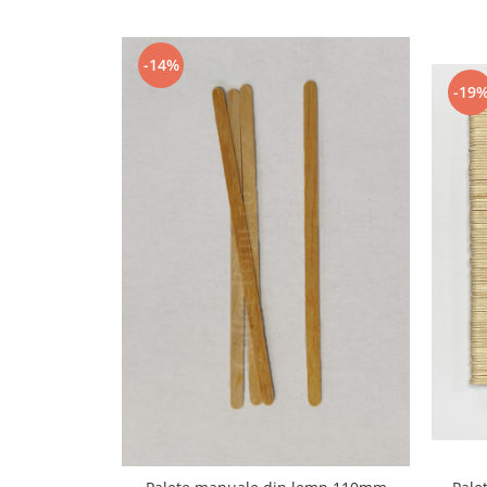
Capsule de Cafea
Cafea macinata
-14%
-19