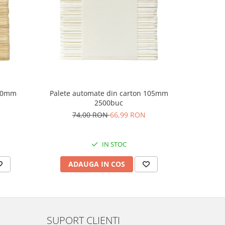
-11%
 90mm
Palete automate din carton 105mm
Palete 
2500buc
74,00 RON
66,99 RON
7
IN STOC
ADAUGA IN COS
AD
SUPORT CLIENTI