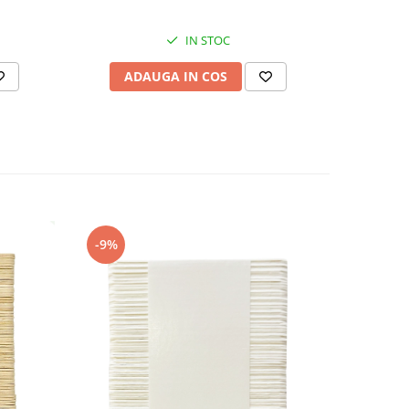
IN STOC
AD
ADAUGA IN COS
-9%