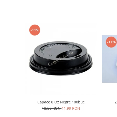
-11%
-11%
Capace 8 Oz Negre 100buc
Z
13,50 RON
11,99 RON