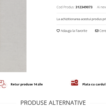
Cod Produs:
312349073
Ai nev
La achizitionarea acestui produs pr
Adauga la Favorite
Cere 
Retur produse 14 zile
Plata cu cardul
PRODUSE ALTERNATIVE