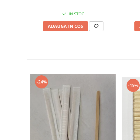
IN STOC
ADAUGA IN COS
-24%
-19%