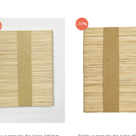
-17%
%