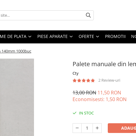
EME DE PLATA
PIESE APARATE
OFERTE
PROMOTII
N
mn 140mm 1000buc
Palete manuale din 
Cty
2 Review-uri
13,00 RON
11,50 RON
Economisesti:
1,50
RON
IN STOC
ADAUG