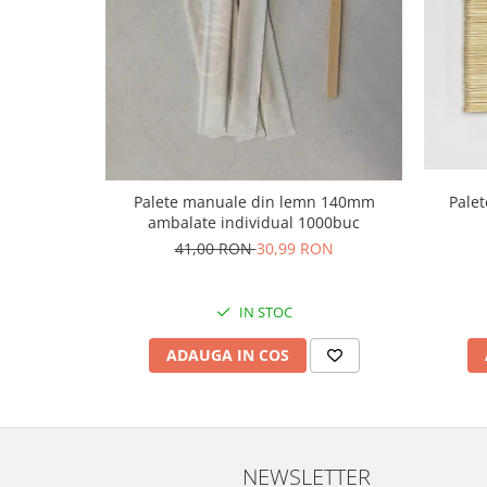
Pale
Palete manuale din lemn 140mm
ambalate individual 1000buc
41,00 RON
30,99 RON
IN STOC
ADAUGA IN COS
NEWSLETTER