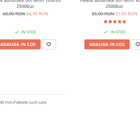
te automate din lemn 105mm
Palete automate din lemn 
2500buc
2500buc
68,00 RON
54,99 RON
65,00 RON
53,99 RON
IN STOC
IN STOC
ADAUGA IN COS
ADAUGA IN COS
140 mm.Paletele sunt cate