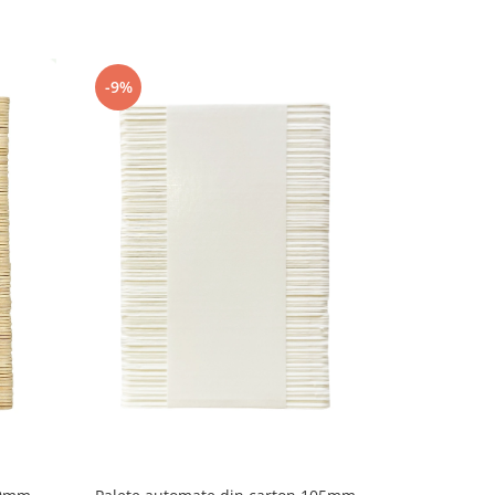
-9%
-11%