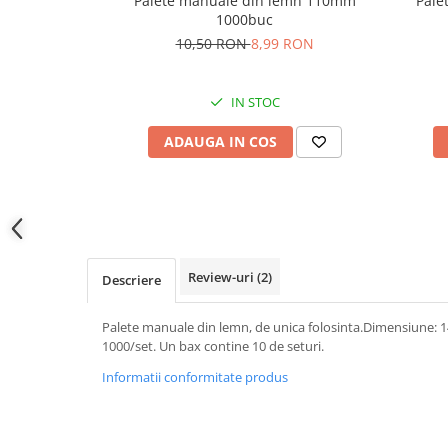
Pale
Palete manuale din lemn 110mm
1000buc
10,50 RON
8,99 RON
IN STOC
ADAUGA IN COS
Review-uri
(2)
Descriere
Palete manuale din lemn, de unica folosinta.Dimensiune: 
1000/set. Un bax contine 10 de seturi.
Informatii conformitate produs