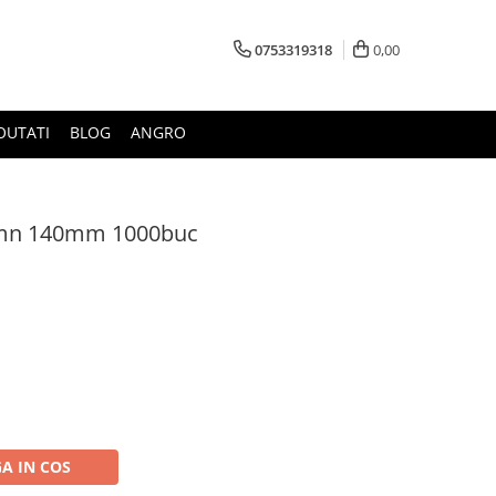
0753319318
0,00
OUTATI
BLOG
ANGRO
lemn 140mm 1000buc
A IN COS