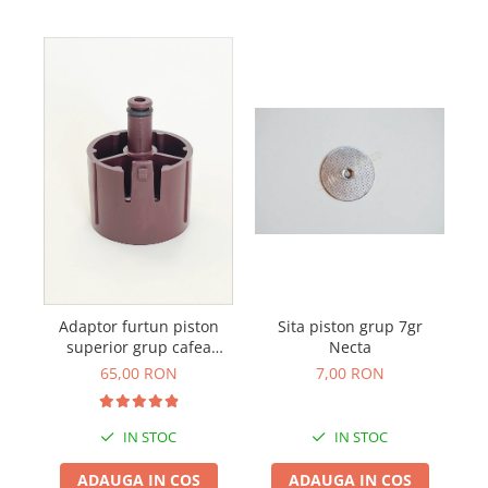
Pi
Adaptor furtun piston
Sita piston grup 7gr
superior grup cafea
Necta
aparat profesional
65,00 RON
7,00 RON
Schaerer WMF
IN STOC
IN STOC
ADAUGA IN COS
ADAUGA IN COS