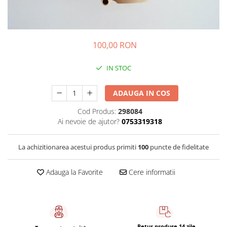
Sistem de pahare
Cafea boabe Davidoff
Cafea boabe Vergnano
Sistem de zahar si paleta
Cafea boabe Segafredo
Tastaturi si butoane
Cafea boabe Julius Meinl
100,00 RON
Cafea boabe 1kg
Cafea boabe verde
IN STOC
Alte branduri cafea
ADAUGA IN COS
Cafea de specialitate
Cafea proaspat prajita
Cod Produs:
298084
Ai nevoie de ajutor?
0753319318
Cafea Etiopia
Cafea Columbia
La achizitionarea acestui produs primiti
100
puncte de fidelitate
Cafea Brazilia
Cafea Guatemala
Adauga la Favorite
Cere informatii
Cafea Costa Rica
Cafea Rwanda
Cafea Decofeinizata
Cafea Instant
Retur produse 14 zile