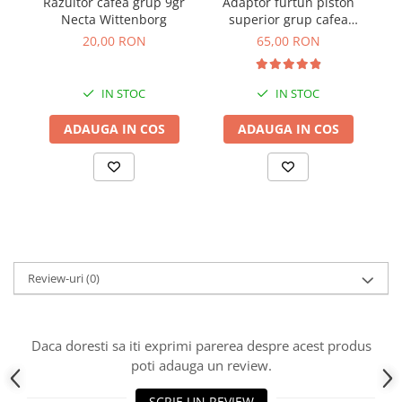
Razuitor cafea grup 9gr
Adaptor furtun piston
Necta Wittenborg
superior grup cafea
aparat profesional
20,00 RON
65,00 RON
Schaerer WMF
IN STOC
IN STOC
ADAUGA IN COS
ADAUGA IN COS
Review-uri
(0)
Daca doresti sa iti exprimi parerea despre acest produs
poti adauga un review.
SCRIE UN REVIEW