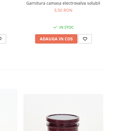
Garnit
Garnitura camasa electrovalva solubil
3,50 RON
IN STOC
AD
ADAUGA IN COS