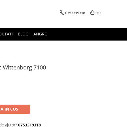
0753319318
0,00
OUTATI
BLOG
ANGRO
ic Wittenborg 7100
A IN COS
de ajutor?
0753319318