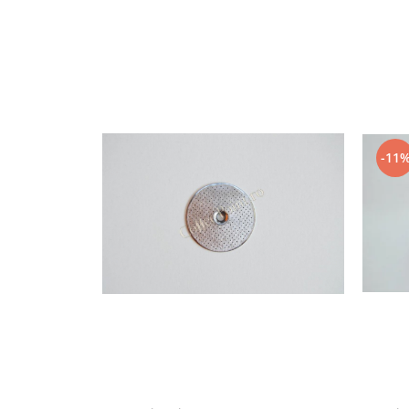
Capsule de Cafea
Cafea macinata
-11