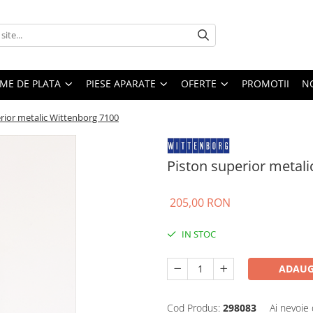
EME DE PLATA
PIESE APARATE
OFERTE
PROMOTII
N
rior metalic Wittenborg 7100
Piston superior metal
205,00 RON
IN STOC
ADAUG
Cod Produs:
298083
Ai nevoie 