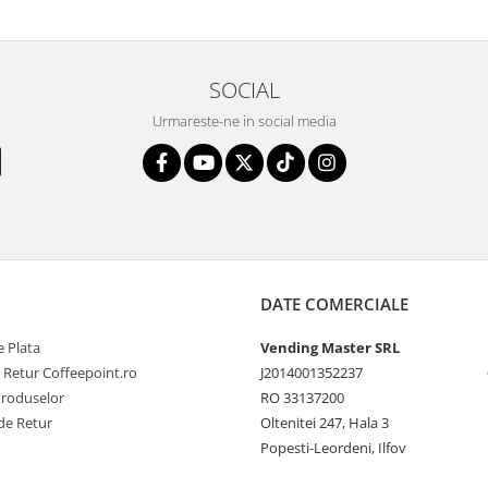
SOCIAL
Urmareste-ne in social media
DATE COMERCIALE
 Plata
Vending Master SRL
e Retur Coffeepoint.ro
J2014001352237
Produselor
RO 33137200
de Retur
Oltenitei 247, Hala 3
Popesti-Leordeni, Ilfov