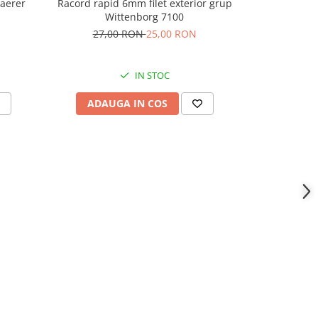
Racord rapid 6mm filet exterior grup
Kit Bucsa cu 
haerer
Wittenborg 7100
27,00 RON
25,00 RON
IN STOC
ADAUGA IN COS
ADAU