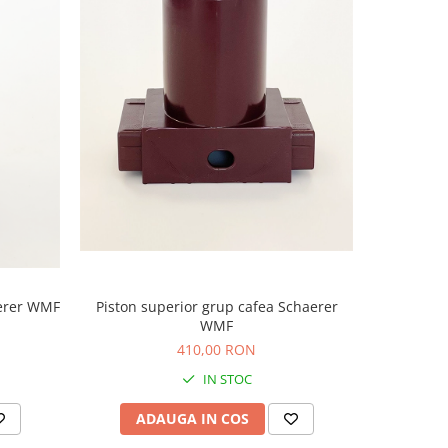
-10%
aerer WMF
Piston superior grup cafea Schaerer
Set ca
WMF
410,00 RON
63
IN STOC
ADAUGA IN COS
AD