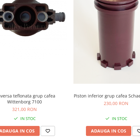
aversa teflonata grup cafea
Piston inferior grup cafea Sch
Wittenborg 7100
230,00 RON
321,00 RON
IN STOC
IN STOC
ADAUGA IN COS
ADAUGA IN COS