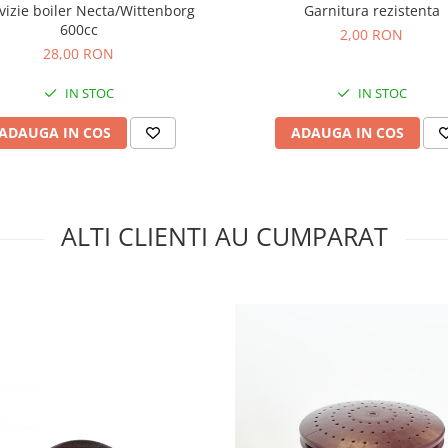
evizie boiler Necta/Wittenborg
Garnitura rezistenta
600cc
2,00 RON
28,00 RON
IN STOC
IN STOC
ADAUGA IN COS
ADAUGA IN COS
ALTI CLIENTI AU CUMPARAT