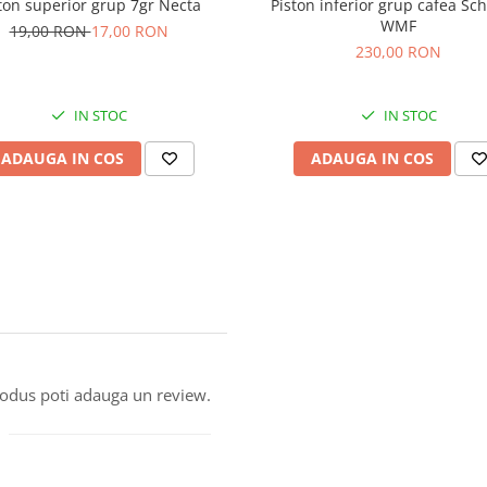
ton superior grup 7gr Necta
Piston inferior grup cafea Sc
WMF
19,00 RON
17,00 RON
230,00 RON
IN STOC
IN STOC
ADAUGA IN COS
ADAUGA IN COS
produs poti adauga un review.