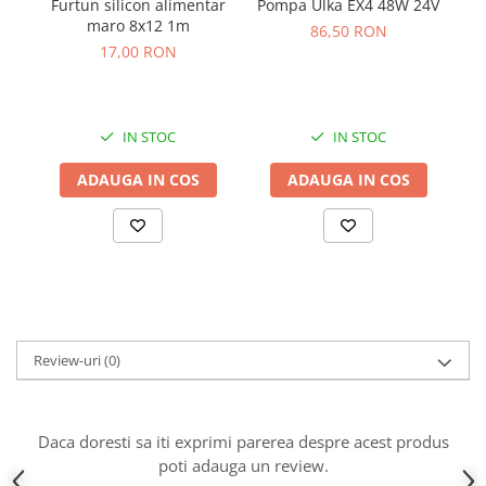
Pompa Ulka EX4 48W 24V
Furtun silicon alimentar
Bi
maro 8x12 1m
86,50 RON
17,00 RON
IN STOC
IN STOC
ADAUGA IN COS
ADAUGA IN COS
Review-uri
(0)
Daca doresti sa iti exprimi parerea despre acest produs
poti adauga un review.