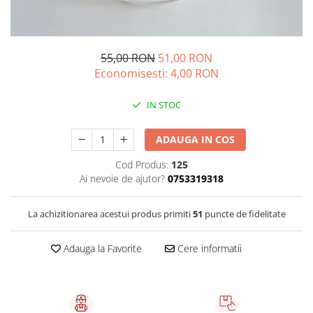
Sistem de pahare
Cafea boabe Davidoff
Cafea boabe Vergnano
Sistem de zahar si paleta
Cafea boabe Segafredo
Tastaturi si butoane
Cafea boabe Julius Meinl
55,00 RON
51,00 RON
Economisesti:
4,00
RON
Cafea boabe 1kg
Cafea boabe verde
IN STOC
Alte branduri cafea
Cafea de specialitate
ADAUGA IN COS
Cafea proaspat prajita
Cod Produs:
125
Cafea Etiopia
Ai nevoie de ajutor?
0753319318
Cafea Columbia
Cafea Brazilia
La achizitionarea acestui produs primiti
51
puncte de fidelitate
Cafea Guatemala
Cafea Costa Rica
Adauga la Favorite
Cere informatii
Cafea Rwanda
Cafea Decofeinizata
Cafea Instant