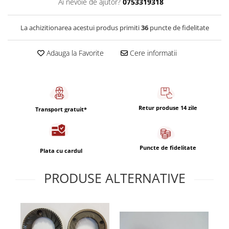
Ai nevoie de ajutor?
0753319318
Capsule de Cafea
Cafea macinata
La achizitionarea acestui produs primiti
36
puncte de fidelitate
Adauga la Favorite
Cere informatii
Retur produse 14 zile
Transport gratuit*
Puncte de fidelitate
Plata cu cardul
PRODUSE ALTERNATIVE