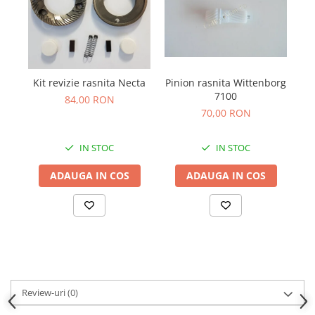
Pinion rasnita Wittenborg
Kit revizie rasnita Necta
S
7100
84,00 RON
70,00 RON
IN STOC
IN STOC
ADAUGA IN COS
ADAUGA IN COS
Review-uri
(0)