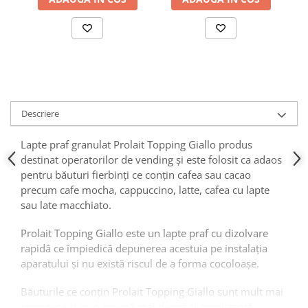
Descriere
Lapte praf granulat Prolait Topping Giallo produs
destinat operatorilor de vending și este folosit ca adaos
pentru băuturi fierbinți ce conțin cafea sau cacao
precum cafe mocha, cappuccino, latte, cafea cu lapte
sau late macchiato.
Prolait Topping Giallo este un lapte praf cu dizolvare
rapidă ce împiedică depunerea acestuia pe instalația
aparatului și nu există riscul de a forma cocoloașe.
Băuturile ce conțin Prolait Topping Giallo sunt mult mai
cremoase și cu o spumă mai densă și consistentă