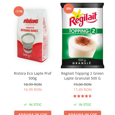
-8%
-11%
Ristora Eco Lapte Praf
Regilait Topping 2 Green
500g
Lapte Granulat 500 G
18,99 RON
19,00 RON
16,99 RON
17,49 RON
IN STOC
IN STOC
ADAUGA IN COS
ADAUGA IN COS