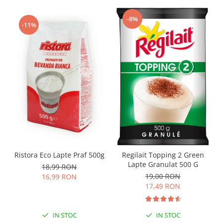
-8%
-11%
Ristora Eco Lapte Praf 500g
Regilait Topping 2 Green
Lapte Granulat 500 G
18,99 RON
19,00 RON
16,99 RON
17,49 RON
IN STOC
IN STOC