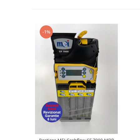
Capsule de Cafea
Cafea macinata
-1%