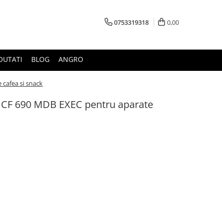
0753319318
0,00
OUTATI
BLOG
ANGRO
cafea si snack
w CF 690 MDB EXEC pentru aparate