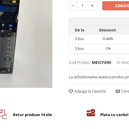
ADAUG
De la
Discount
3
buc
-0.44%
5
buc
-1%
Cod Produs:
MEICF690
Ai nevo
La achizitionarea acestui produs pr
Adauga la Favorite
Cere 
Retur produse 14 zile
Plata cu cardul