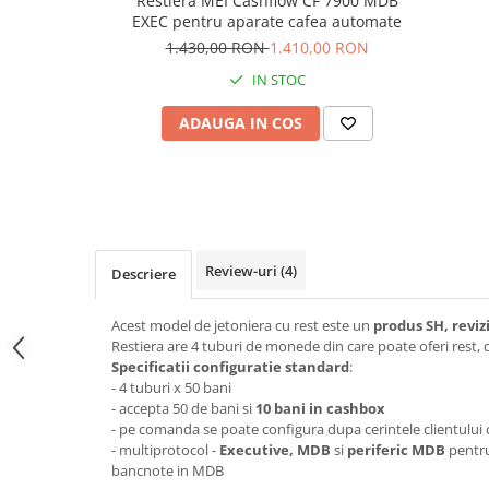
Restiera MEI Cashflow CF 7900 MDB
EXEC pentru aparate cafea automate
1.430,00 RON
1.410,00 RON
IN STOC
ADAUGA IN COS
Review-uri
(4)
Descriere
Acest model de jetoniera cu rest este un
produs SH, revizi
Restiera are 4 tuburi de monede din care poate oferi rest, 
Specificatii configuratie standard
:
- 4 tuburi x 50 bani
- accepta 50 de bani si
10 bani in cashbox
- pe comanda se poate configura dupa cerintele clientului c
- multiprotocol -
Executive, MDB
si
periferic MDB
pentru
bancnote in MDB