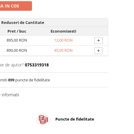
A IN COS
Reduceri de Cantitate
Pret
/ buc
Economisesti
+
895,00 RON
12,00 RON
+
890,00 RON
45,00 RON
ie de ajutor?
0753319318
imiti
899
puncte de fidelitate
informatii
Puncte de fidelitate