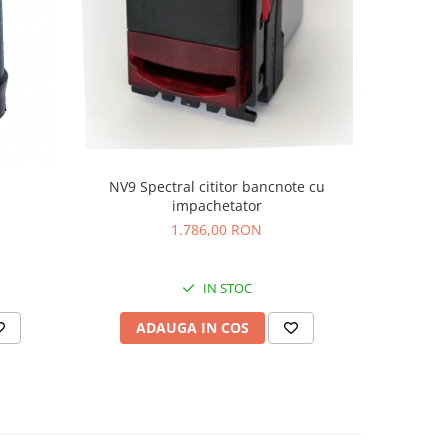
NV9 Spectral cititor bancnote cu
Kit
impachetator
1.786,00 RON
IN STOC
ADAUGA IN COS
AD