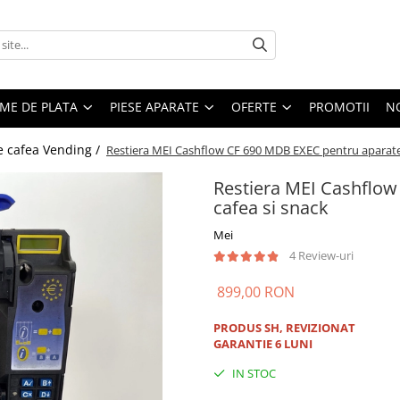
EME DE PLATA
PIESE APARATE
OFERTE
PROMOTII
N
e cafea Vending /
Restiera MEI Cashflow CF 690 MDB EXEC pentru aparate 
Restiera MEI Cashflo
cafea si snack
Mei
4 Review-uri
899,00 RON
PRODUS SH, REVIZIONAT
GARANTIE 6 LUNI
IN STOC