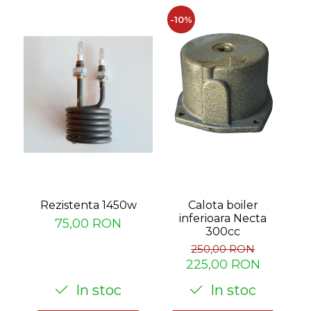
-10%
-
Rezistenta 1450w
C
Calota boiler
inferioara Necta
75,00 RON
300cc
250,00 RON
225,00 RON
In stoc
In stoc