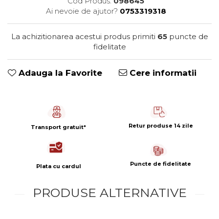
Cod Produs:
098645
Capsule de Cafea
Ai nevoie de ajutor?
0753319318
Cafea macinata
La achizitionarea acestui produs primiti
65
puncte de
fidelitate
Adauga la Favorite
Cere informatii
Retur produse 14 zile
Transport gratuit*
Puncte de fidelitate
Plata cu cardul
PRODUSE ALTERNATIVE