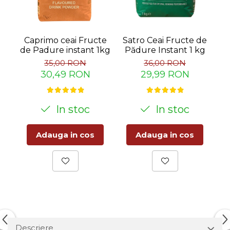
Caprimo ceai Fructe
Satro Ceai Fructe de
de Padure instant 1kg
Pădure Instant 1 kg
35,00 RON
36,00 RON
30,49 RON
29,99 RON
In stoc
In stoc
Adauga in cos
Adauga in cos
Descriere