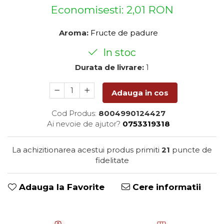
Capsule de Cafea
Economisesti:
2,01
RON
Cafea macinata
Aroma:
Fructe de padure
In stoc
Durata de livrare:
1
Adauga in cos
Cod Produs:
8004990124427
Ai nevoie de ajutor?
0753319318
La achizitionarea acestui produs primiti
21
puncte de
fidelitate
Adauga la Favorite
Cere informatii