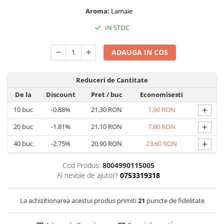
Capsule de Cafea
Aroma:
Lamaie
Cafea macinata
IN STOC
ADAUGA IN COS
Reduceri de Cantitate
De la
Discount
Pret
/ buc
Economisesti
+
10
buc
-0.88%
21,30 RON
1,90 RON
+
20
buc
-1.81%
21,10 RON
7,80 RON
+
40
buc
-2.75%
20,90 RON
23,60 RON
Cod Produs:
8004990115005
Ai nevoie de ajutor?
0753319318
La achizitionarea acestui produs primiti
21
puncte de fidelitate