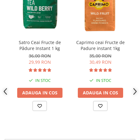
Sa
Satro Ceai Fructe de
Caprimo ceai Fructe de
Pădure Instant 1 kg
Padure instant 1kg
36,00 RON
35,00 RON
29,99 RON
30,49 RON
IN STOC
IN STOC
ADAUGA IN COS
ADAUGA IN COS