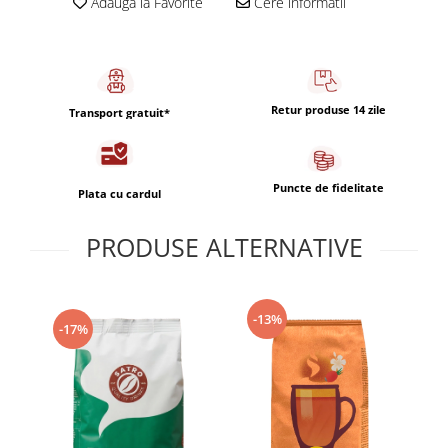
Adauga la Favorite
Cere informatii
Retur produse 14 zile
Transport gratuit*
Puncte de fidelitate
Plata cu cardul
PRODUSE ALTERNATIVE
-13%
-17%