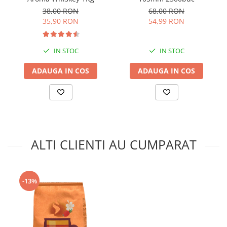
atunci dintr-o pungă de 1 kg veți obține
38,00 RON
68,00 RON
aproximativ 66 de ceaiuri gustoase și aromate.
35,90 RON
54,99 RON
Mod de ambalare:
Ceaiul pudră Satro Instant Tea Wild Berry este
IN STOC
IN STOC
ambalat în pungi de 1 kg iar un bax conține 10
ADAUGA IN COS
ADAUGA IN COS
pungi.
Pudra se dizolvă instant, nu formează depuneri în
aparatul de vending, oferă băuturilor un gust
intens, o aromă plăcută de fructe de pădure și nu
necesită adaos de zahăr.
ALTI CLIENTI AU CUMPARAT
-13%