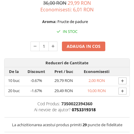
Capsule de Cafea
36,00 RON
29,99 RON
Economisesti:
6,01
RON
Cafea macinata
Aroma:
Fructe de padure
IN STOC
ADAUGA IN COS
Reduceri de Cantitate
De la
Discount
Pret
/ buc
Economisesti
+
10
buc
-0.67%
29,79 RON
2,00 RON
+
20
buc
-1.67%
29,49 RON
10,00 RON
Cod Produs:
7350022394360
Ai nevoie de ajutor?
0753319318
La achizitionarea acestui produs primiti
29
puncte de fidelitate