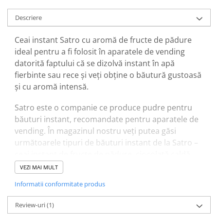
Descriere
Ceai instant Satro cu aromă de fructe de pădure
ideal pentru a fi folosit în aparatele de vending
datorită faptului că se dizolvă instant în apă
fierbinte sau rece și veți obține o băutură gustoasă
și cu aromă intensă.
Satro este o companie ce produce pudre pentru
băuturi instant, recomandate pentru aparatele de
vending. În magazinul nostru veți putea găsi
următoarele tipuri de băuturi instant de la Satro –
ceai instant de fructe de pădure, ciocolată caldă
cremoasă și cu gust intens, ceai cu aromă de
VEZI MAI MULT
lămâie și ceai de zmeură.
Informatii conformitate produs
Ingrediente Satro – ceai instant cu aromă de
Review-uri
(1)
fructe de pădure: