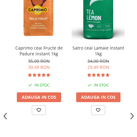
Caprimo ceai Fructe de
Satro ceai Lamaie instant
Padure instant 1kg
1kg
F
35,00 RON
34,00 RON
30,49 RON
29,49 RON
IN STOC
IN STOC
ADAUGA IN COS
ADAUGA IN COS