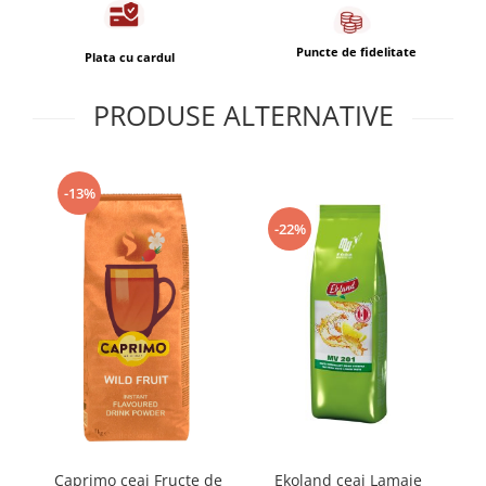
Puncte de fidelitate
Plata cu cardul
PRODUSE ALTERNATIVE
-13%
-22%
Ekoland ceai Lamaie
I
Caprimo ceai Fructe de