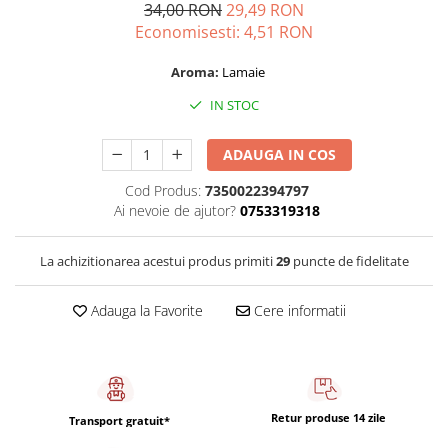
Capsule de Cafea
34,00 RON
29,49 RON
Economisesti:
4,51
RON
Cafea macinata
Aroma:
Lamaie
IN STOC
ADAUGA IN COS
Cod Produs:
7350022394797
Ai nevoie de ajutor?
0753319318
La achizitionarea acestui produs primiti
29
puncte de fidelitate
Adauga la Favorite
Cere informatii
Retur produse 14 zile
Transport gratuit*