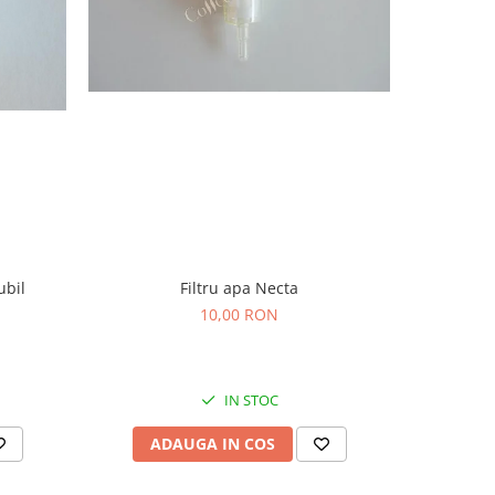
-11%
ubil
ICS C
Filtru apa Necta
7
10,00 RON
IN STOC
AD
ADAUGA IN COS