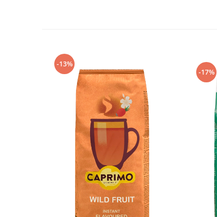
-13%
-17%