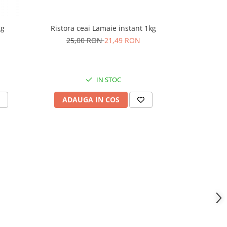
Ristora ceai Lamaie instant 1kg
Kg
Ristora ceai
25,00 RON
21,49 RON
24,
IN STOC
ADAUGA IN COS
ADAU