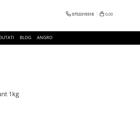
0753319318
0,00
OUTATI
BLOG
ANGRO
ant 1kg