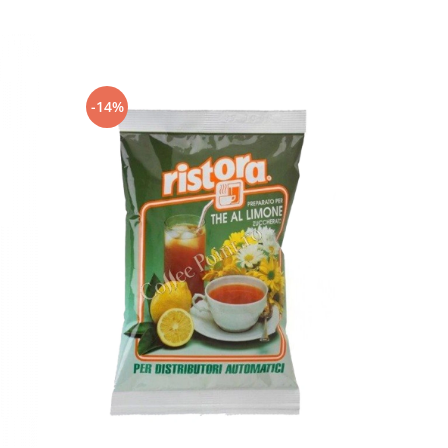
-14%
-8%