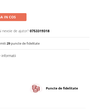
A IN COS
Ai nevoie de ajutor?
0753319318
imiti
29
puncte de fidelitate
informatii
Puncte de fidelitate