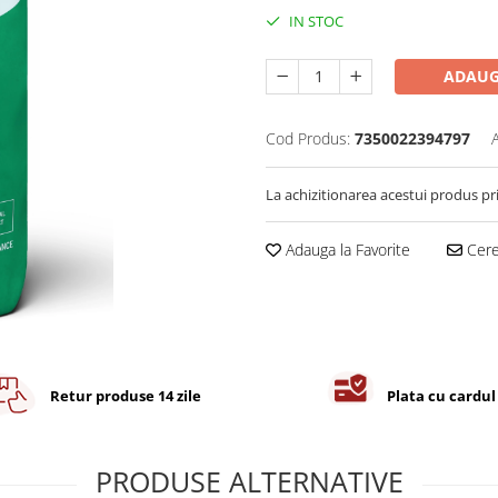
IN STOC
ADAUG
Cod Produs:
7350022394797
La achizitionarea acestui produs pr
Adauga la Favorite
Cere 
Retur produse 14 zile
Plata cu cardul
PRODUSE ALTERNATIVE