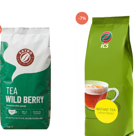
-7%
%