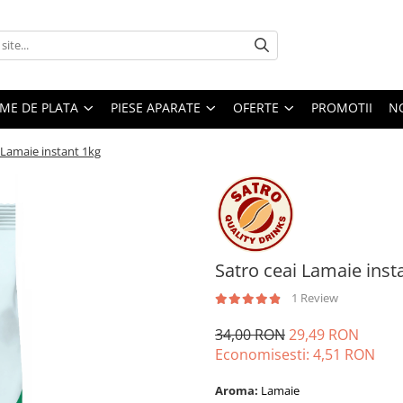
EME DE PLATA
PIESE APARATE
OFERTE
PROMOTII
N
 Lamaie instant 1kg
Satro ceai Lamaie inst
1 Review
34,00 RON
29,49 RON
Economisesti:
4,51
RON
Aroma:
Lamaie