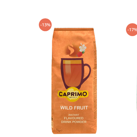
Capsule de Cafea
Cafea macinata
-13%
-17