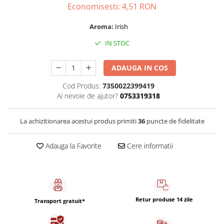
Capsule de Cafea
Economisesti:
4,51
RON
Cafea macinata
Aroma:
Irish
IN STOC
ADAUGA IN COS
Cod Produs:
7350022399419
Ai nevoie de ajutor?
0753319318
La achizitionarea acestui produs primiti
36
puncte de fidelitate
Adauga la Favorite
Cere informatii
Retur produse 14 zile
Transport gratuit*