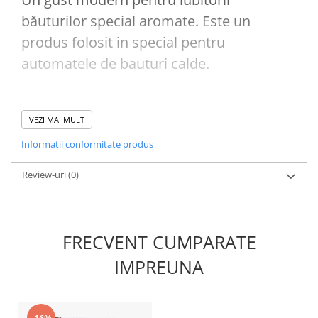
băuturilor special aromate. Este un
produs folosit in special pentru
automatele de bauturi calde.
Pentru un gust desavarsit, se recomanda
VEZI MAI MULT
un dozaj de 22-25g/ 200ml apa.
Informatii conformitate produs
Moka Irish Cream este ambalat la punga
Review-uri
(0)
de 1kg. Un bax contine 10 pungi.
FRECVENT CUMPARATE
IMPREUNA
-16%