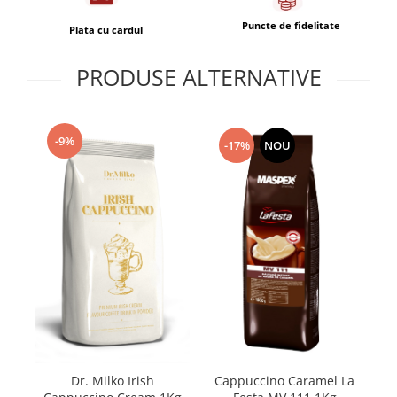
Puncte de fidelitate
Plata cu cardul
PRODUSE ALTERNATIVE
-9%
-17%
NOU
Cappuccino Caramel La
Ca
Dr. Milko Irish