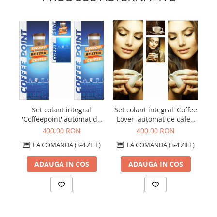
Set colant integral
Set colant integral 'Coffee
'C
'Coffeepoint' automat de
Lover' automat de cafea
ca
cafea boabe Necta Kikko
boabe Necta Kikko
400,00 RON
400,00 RON
LA COMANDA (3-4 ZILE)
LA COMANDA (3-4 ZILE)
ADAUGA IN COS
ADAUGA IN COS