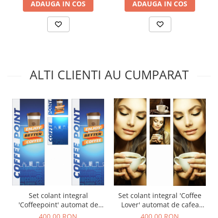
ADAUGA IN COS
ADAUGA IN COS
ALTI CLIENTI AU CUMPARAT
Set colant integral
Set colant integral 'Coffee
'Coffeepoint' automat de
Lover' automat de cafea
cafea boabe Necta Kikko
boabe Necta Kikko
400,00 RON
400,00 RON