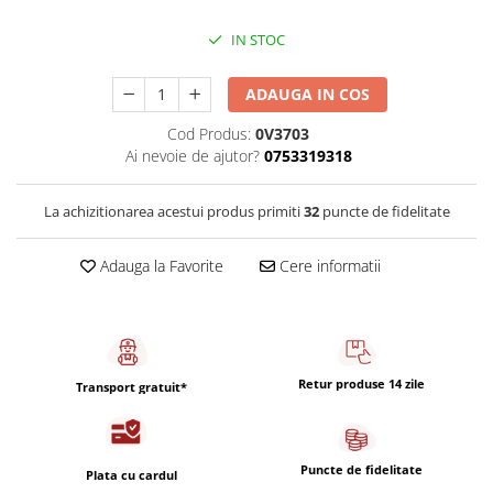
Capsule de Cafea
IN STOC
Cafea macinata
ADAUGA IN COS
Cod Produs:
0V3703
Ai nevoie de ajutor?
0753319318
La achizitionarea acestui produs primiti
32
puncte de fidelitate
Adauga la Favorite
Cere informatii
Retur produse 14 zile
Transport gratuit*
Puncte de fidelitate
Plata cu cardul