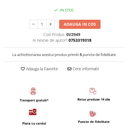
Capsule de Cafea
IN STOC
Cafea macinata
ADAUGA IN COS
Cod Produs:
0V2949
Ai nevoie de ajutor?
0753319318
La achizitionarea acestui produs primiti
5
puncte de fidelitate
Adauga la Favorite
Cere informatii
Retur produse 14 zile
Transport gratuit*
Puncte de fidelitate
Plata cu cardul