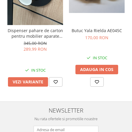
Dispenser pahare de carton
Butuc Yala Rielda AE045C
pentru mobilier aparate
170,00 RON
cafea
345,00 RON
289,99 RON
IN STOC
ADAUGA IN COS
IN STOC
VEZI VARIANTE
NEWSLETTER
Nu rata ofertele si promotiile noastre