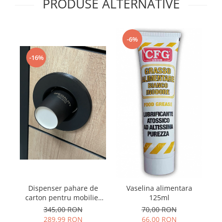
PRODUSE ALTERNATIVE
-6%
-16%
Ch
Dispenser pahare de
Vaselina alimentara
carton pentru mobilier
125ml
aparate cafea
345,00 RON
70,00 RON
289,99 RON
66,00 RON