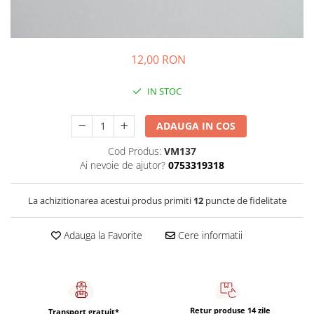
Sistem de pahare
Cafea boabe Davidoff
Cafea boabe Vergnano
Sistem de zahar si paleta
Cafea boabe Segafredo
Tastaturi si butoane
Cafea boabe Julius Meinl
12,00 RON
Cafea boabe 1kg
IN STOC
Cafea boabe verde
Alte branduri cafea
ADAUGA IN COS
Cafea de specialitate
Cod Produs:
VM137
Cafea proaspat prajita
Ai nevoie de ajutor?
0753319318
Cafea Etiopia
Cafea Columbia
La achizitionarea acestui produs primiti
12
puncte de fidelitate
Cafea Brazilia
Cafea Guatemala
Adauga la Favorite
Cere informatii
Cafea Costa Rica
Cafea Rwanda
Cafea Decofeinizata
Cafea Instant
Retur produse 14 zile
Transport gratuit*