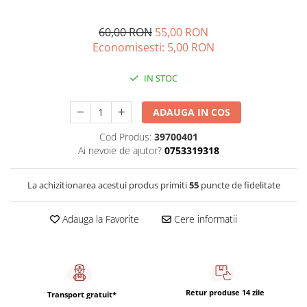
Sistem de pahare
Cafea boabe Davidoff
Cafea boabe Vergnano
Sistem de zahar si paleta
60,00 RON
55,00 RON
Cafea boabe Segafredo
Tastaturi si butoane
Economisesti:
5,00
RON
Cafea boabe Julius Meinl
Cafea boabe 1kg
IN STOC
Cafea boabe verde
Alte branduri cafea
ADAUGA IN COS
Cafea de specialitate
Cod Produs:
39700401
Cafea proaspat prajita
Ai nevoie de ajutor?
0753319318
Cafea Etiopia
Cafea Columbia
La achizitionarea acestui produs primiti
55
puncte de fidelitate
Cafea Brazilia
Cafea Guatemala
Adauga la Favorite
Cere informatii
Cafea Costa Rica
Cafea Rwanda
Cafea Decofeinizata
Cafea Instant
Retur produse 14 zile
Transport gratuit*