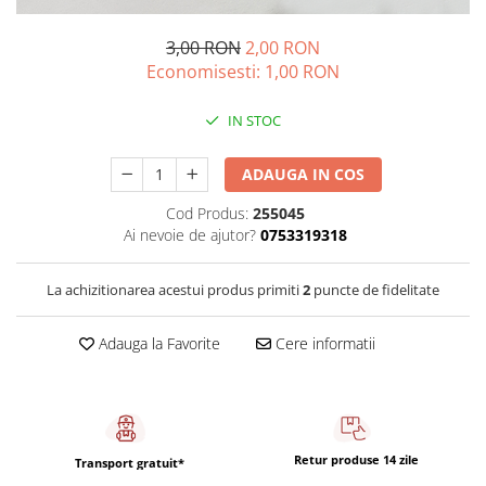
Sistem de pahare
Cafea boabe Davidoff
Cafea boabe Vergnano
Sistem de zahar si paleta
3,00 RON
2,00 RON
Cafea boabe Segafredo
Tastaturi si butoane
Economisesti:
1,00
RON
Cafea boabe Julius Meinl
Cafea boabe 1kg
IN STOC
Cafea boabe verde
Alte branduri cafea
ADAUGA IN COS
Cafea de specialitate
Cod Produs:
255045
Cafea proaspat prajita
Ai nevoie de ajutor?
0753319318
Cafea Etiopia
Cafea Columbia
La achizitionarea acestui produs primiti
2
puncte de fidelitate
Cafea Brazilia
Adauga la Favorite
Cere informatii
Cafea Guatemala
Cafea Costa Rica
Cafea Rwanda
Cafea Decofeinizata
Cafea Instant
Retur produse 14 zile
Transport gratuit*