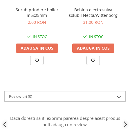
Surub prindere boiler
Bobina electrovalva
m5x25mm
solubil Necta/Wittenborg
5
2,00 RON
31,00 RON
IN STOC
IN STOC
ADAUGA IN COS
ADAUGA IN COS
Review-uri
(0)
Daca doresti sa iti exprimi parerea despre acest produs
poti adauga un review.