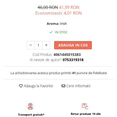
Capsule de Cafea
46,00 RON
41,99 RON
Cafea macinata
Economisesti:
4,01
RON
Aroma:
Irish
IN STOC
ADAUGA IN COS
Cod Produs:
4061445015383
Ai nevoie de ajutor?
0753319318
La achizitionarea acestui produs primiti
41
puncte de fidelitate
Adauga la Favorite
Cere informatii
Retur produse 14 zile
Transport gratuit*