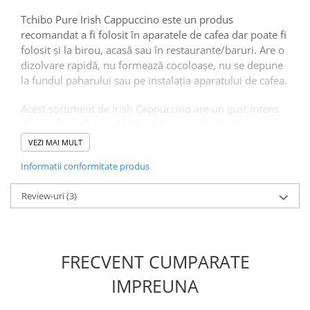
Tchibo Pure Irish Cappuccino este un produs
recomandat a fi folosit în aparatele de cafea dar poate fi
folosit și la birou, acasă sau în restaurante/baruri. Are o
dizolvare rapidă, nu formează cocoloașe, nu se depune
la fundul paharului sau pe instalația aparatului de cafea.
Acest sortiment de Irish Cappuccino are un gust intens
de whisky însă este 100% fără alcool. Pudra de
cappuccino conține lapte praf, cacao și cafea pentru o
VEZI MAI MULT
băutură intens aromată și gustoasă.
Informatii conformitate produs
Dozare:
Review-uri
(3)
Pentru a obține o băutură cu gust intens este
recomandat să folosiți
19 gr/150 ml
de apa fierbinte.
FRECVENT CUMPARATE
Mod de ambalare:
IMPREUNA
Tchibo Pure Irish Cappuccino Fine Selection este
ambalat în pungi de 1 kg iar un bax conține 10 pungi.