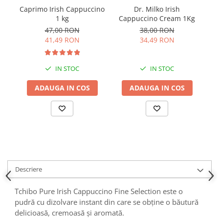
Caprimo Irish Cappuccino
Dr. Milko Irish
1 kg
Cappuccino Cream 1Kg
C
47,00 RON
38,00 RON
41,49 RON
34,49 RON
IN STOC
IN STOC
ADAUGA IN COS
ADAUGA IN COS
Descriere
Tchibo Pure Irish Cappuccino Fine Selection este o
pudră cu dizolvare instant din care se obține o băutură
delicioasă, cremoasă și aromată.