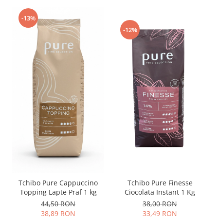
-13%
-12%
Tchibo Pure Finesse
Tchibo Pure Cappuccino
Ciocolata Instant 1 Kg
Topping Lapte Praf 1 kg
38,00 RON
44,50 RON
33,49 RON
38,89 RON